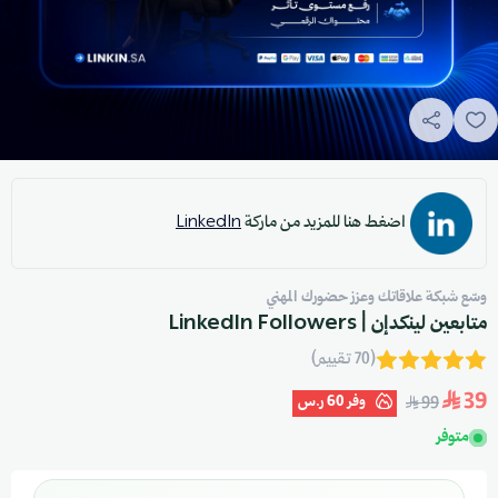
اضغط هنا للمزيد من ماركة
LinkedIn
وسّع شبكة علاقاتك وعزز حضورك المهني
متابعين لينكدإن | LinkedIn Followers
(70 تقييم)
39
وفر
60 ر.س
99
متوفر