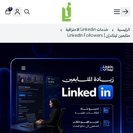
0
منصة لينك إن | Linkin.sa
الرئيسية
خدمات Linkedin الاحترافية
متابعين لينكدإن | LinkedIn Followers