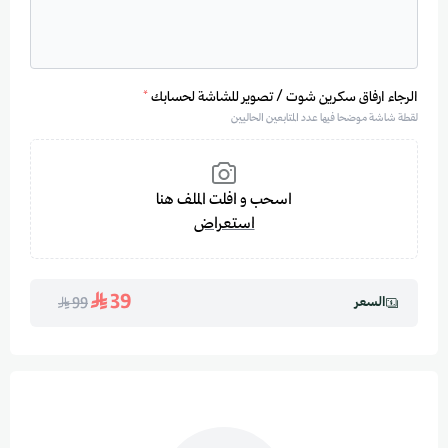
الرجاء ارفاق سكرين شوت / تصوير للشاشة لحسابك
*
لقطة شاشة موضحا فيها عدد المتابعين الحاليين
اسحب و افلت الملف هنا
استعراض
39
السعر
99