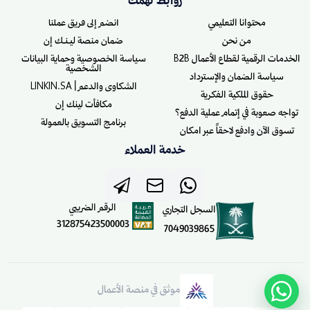
روابط تهمك
محتوانا التعليمي
انضم إلى فريق عملنا
من نحن
ضمان منصة ليـنـك إن
الخدمات الرقمية لقطاع الأعمال B2B
سياسة الخصوصية وحماية البيانات
الشخصية
سياسة الضمان والإسترداد
الشكاوى والدعم | LINKIN.SA
حقوق الملكية الفكرية
مكافأت لينك إن
تواجه صعوبة في إتمام عملية الدفع؟
برنامج التسويق بالعمولة
تسوق الآن وادفع لاحقاً عبر امكان
خدمة العملاء
الرقم الضريبي
السجل التجاري
312875423500003
7049039865
موثق في منصة الأعمال