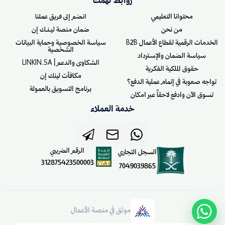
روابط تهمك
محتوانا التعليمي
انضم إلى فريق عملنا
من نحن
ضمان منصة ليـنـك إن
الخدمات الرقمية لقطاع الأعمال B2B
سياسة الخصوصية وحماية البيانات
الشخصية
سياسة الضمان والإسترداد
الشكاوى والدعم | LINKIN.SA
حقوق الملكية الفكرية
مكافأت لينك إن
تواجه صعوبة في إتمام عملية الدفع؟
برنامج التسويق بالعمولة
تسوق الآن وادفع لاحقاً عبر امكان
خدمة العملاء
الرقم الضريبي
السجل التجاري
312875423500003
7049039865
موثق في منصة الأعمال