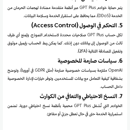
يتم حماية خوادم GPT Plus عبر أنظمة متقدمة مضادة لهجمات الحرمان من
الخدمة (DDoS)، مما يحافظ على استقرار الخدمة وسلامة البيانات.
5. التحكم في الوصول (Access Control)
لكل حساب GPT Plus صلاحيات محددة لاستخدام النموذج، ويُمنع أي طرف
ثالث من الوصول إلى بياناتك دون إذنك. كما يمكن ربط الحساب بإيميل موثوق
وتفعيل المصادقة الثنائية (2FA).
6. سياسات صارمة للخصوصية
OpenAI ملتزمة بسياسات خصوصية صارمة (مثل GDPR في أوروبا)، وتوضح
بشفافية كيفية التعامل مع بيانات المستخدمين، وتوفر خيارات لإدارة الخصوصية
داخل الحساب.
7. النسخ الاحتياطي والتعافي من الكوارث
الخوادم التي تُشغل GPT Plus محمية بأنظمة نسخ احتياطي دورية، تضمن
استمرارية الخدمة حتى في حال تعطل جزئي أو مفاجئ.