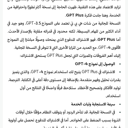
تزايد الاعتماد على هذه التقنية، ظهرت الحاجة إلى نسخة أكثر تطورًا واحترافية من
الخدمة، وهنا جاءت فكرة
GPT Plus
.
النسخة المجانية من شات جي بي تي تعتمد على النموذج GPT-3.5، وهو جيد في
أداء الكثير من المهام البسيطة، لكنه محدود في قدراته مقارنة بالإصدار الأحدث.
أما
GPT Plus
، فهو الاشتراك المدفوع الذي يمنحك وصولًا مباشرًا إلى النموذج
الأقوى GPT-4، مع العديد من المزايا الأخرى التي لا تتوفر في النسخة المجانية.
إليك أهم الفروقات والمميزات التي تجعل GPT Plus يستحق الاشتراك:
الوصول إلى نموذج GPT-4
الاشتراك في GPT Plus يتيح لك استخدام نموذج GPT-4، والذي يتميز
بقدرات تحليل وفهم متقدمة، بالإضافة إلى مستوى دقة أعلى في الكتابة، الترجمة،
توليد الأفكار، وتصحيح الأخطاء. ستلاحظ فرقًا واضحًا في النتائج من أول
استخدام.
سرعة الاستجابة وثبات الخدمة
في النسخة المجانية، قد تتأخر الردود أو يتوقف النظام مؤقتًا خلال أوقات
الذروة بسبب الضغط على الخوادم. أما في الاشتراك المدفوع، تحصل على أولوية