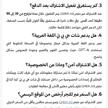
3. كم يستغرق تفعيل الاشتراك بعد الدفع؟
عند الاشتراك عبر متجر Linkin.sa، يتم التفعيل خلال
مدة تتراوح من 30 إلى 90
دقيقة
كحد أقصى. وفي حالات نادرة قد يستغرق وقتًا أطول قليلًا حسب الضغط،
لكن الدعم الفني متواجد دائمًا لمتابعة حالتك.
4. هل يدعم شات جي بي تي اللغة العربية؟
نعم، يدعم اللغة العربية بشكل ممتاز، وخصوصًا في النسخة المدفوعة التي
تستخدم GPT-4، حيث يتحسن الفهم والتعبير وجودة النصوص بشكل
واضح.
5. هل الاشتراك آمن؟ وماذا عن الخصوصية؟
نعم، الاشتراك آمن تمامًا. لا تتم مشاركة معلوماتك مع أي طرف ثالث، ويمكنك
التحكم في إعدادات الخصوصية من داخل حسابك في شات جي بي تي. كما أننا في
متجر Linkin.sa نلتزم بأعلى معايير الأمان في معالجة الطلبات.
6. هل السعر عبر المتجر أرخص من الموقع الرسمي؟
نعم، الاشتراك عبر متجر
Linkin.sa
يتميز بسعر منافس وأقل من السعر الدولي،