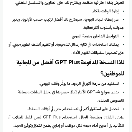
العرض بلغة احترافية منظمة، ويقترح لك حتى العناوين والتسلسل المنطقي.
إدارة الوقت بذكاء
عبر إعطائه المهام اليومية، سيقترح لك أفضل ترتيب حسب الأولوية، ويدير
جدولك بأسلوب أكثر فعالية.
التواصل الداخلي وتنمية الفريق
يمكنك استخدامه في كتابة رسائل تشجيعية، أو تنظيم أنشطة تطوير مهني، أو
حتى تصميم استبيانات تقييم الأداء.
لماذا النسخة المدفوعة GPT Plus أفضل من المجانية
للموظفين؟
تستفيد من
سرعة أكبر
في الردود، ما يوفّر وقتك اليومي.
تدعم
نموذج GPT-4
الأكثر ذكاءً، خصوصًا في تحليل البيانات وصياغة
النصوص المعقدة.
تحصل على
استقرار أكبر
في الاستخدام، حتى في أوقات الضغط.
عزيزي القارئ، وبطبيعة الحال، استخدام GPT Plus ليس فقط للطلاب أو
الكتّاب، بل أصبح أداة مهمة لكل موظف أو إداري يطمح للتميّز وتوفير الجهد.