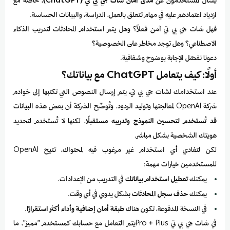
يسأل المستخدمون عن
مدى أمان شات جي بي تي (ChatGPT)
، خاصة مع
ازدياد اعتمادهم عليه في مهام تتعلق بالعمل، الدراسة، والبيانات الحساسة.
فهل شات جي بي تي آمن فعلاً؟ وهل يتم استخدام المحادثات لتدريب الذكاء
الاصطناعي؟ وهل توجد مخاطر على الخصوصية؟
دعونا نفصّل الإجابة بوضوح وشفافية.
أولًا: كيف يتعامل ChatGPT مع بياناتك؟
عند استخدامك لشات جي بي تي، يتم إرسال النصوص التي تكتبها إلى خوادم
شركة OpenAI لمعالجتها وتوليد الردود. وتُوضّح الشركة أن بعض هذه البيانات
قد تُستخدم لتحسين النموذج وتدريبه مستقبلًا
، لكنها لا تُستخدم لتحديد
هويتك الشخصية بشكل مباشر.
لكن لتفادي أي استخدام غير مرغوب فيه لمحتواك، تتيح OpenAI
للمستخدمين خيارات مهمة:
يمكنك
تعطيل استخدام بياناتك
في التدريب من الإعدادات.
يمكنك
حذف سجل المحادثات
بشكل يدوي في أي وقت.
في النسخة المدفوعة، تكون هناك
طبقة أمان إضافية وأداء أكثر استقرارًا
.
في شات جي بي تي Pro + Plusيتم التعامل مع حسابك كمستخدم "مميز"، ما