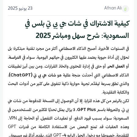
Afnan Ali
23 يونيو 2025
كيفية الاشتراك في شات جي بي تي بلس في
السعودية: شرح سهل ومباشر 2025
في السنوات الأخيرة، أصبح الذكاء الاصطناعي أكثر من مجرد تقنية مبتكرة؛ بل
تحوّل إلى أداة حيوية يعتمد عليها الكثيرون في حياتهم اليومية، سواء في
الدراسة
،
أو
العمل الحر
، أو حتى في إدارة المحتوى واتخاذ القرارات. ومن بين أبرز تطبيقات
الذكاء الاصطناعي التي أحدثت ضجة عالمية هو
شات جي بي تي (ChatGPT)
،
والذي تطوّر بسرعة ليقدّم تجربة حوارية ذكية تتفوق على كثير من أدوات البحث
والكتابة التقليدية.
لكن بالرغم من كل هذه المزايا، إلا أن الوصول إلى النسخة المدفوعة من شات جي
بي تي، والمعروفة باسم
GPT Plus
، لا يزال يمثل تحديًا للكثير من المستخدمين في
السعودية؛ سواء بسبب قيود الدفع، أو تعقيدات التفعيل، أو الحاجة إلى VPN.
وهذه العقبات قد تمنع البعض من الاستفادة الكاملة من قدرات GPT
المتقدمة، خصوصًا مع دخول الجيل الرابع GPT-4 الذي يقدم أداءً غير مسبوق.