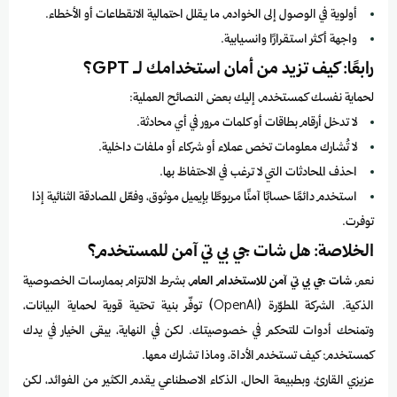
أولوية في الوصول إلى الخوادم، ما يقلل احتمالية الانقطاعات أو الأخطاء.
واجهة أكثر استقرارًا وانسيابية.
رابعًا: كيف تزيد من أمان استخدامك لـ GPT؟
لحماية نفسك كمستخدم، إليك بعض النصائح العملية:
لا تدخل أرقام بطاقات أو كلمات مرور في أي محادثة.
لا تُشارك معلومات تخص عملاء أو شركاء أو ملفات داخلية.
احذف المحادثات التي لا ترغب في الاحتفاظ بها.
استخدم دائمًا حسابًا آمنًا مربوطًا بإيميل موثوق، وفعّل المصادقة الثنائية إذا
توفرت.
الخلاصة: هل شات جي بي تي آمن للمستخدم؟
نعم،
شات جي بي تي آمن للاستخدام العام
، بشرط الالتزام بممارسات الخصوصية
الذكية. الشركة المطوّرة (OpenAI) توفّر بنية تحتية قوية لحماية البيانات،
وتمنحك أدوات للتحكم في خصوصيتك. لكن في النهاية، يبقى الخيار في يدك
كمستخدم: كيف تستخدم الأداة، وماذا تشارك معها.
عزيزي القارئ، وبطبيعة الحال، الذكاء الاصطناعي يقدم الكثير من الفوائد، لكن