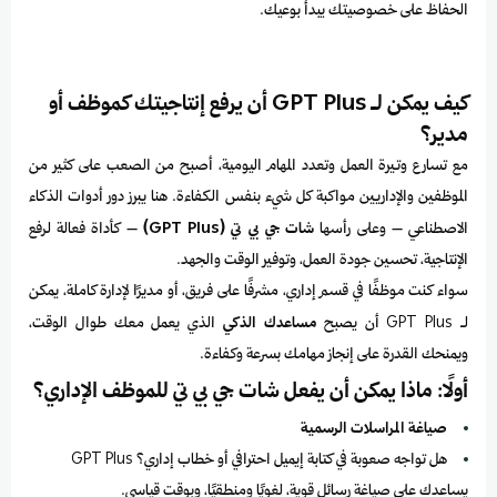
الحفاظ على خصوصيتك يبدأ بوعيك.
كيف يمكن لـ GPT Plus أن يرفع إنتاجيتك كموظف أو
مدير؟
مع تسارع وتيرة العمل وتعدد المهام اليومية، أصبح من الصعب على كثير من
الموظفين والإداريين مواكبة كل شيء بنفس الكفاءة. هنا يبرز دور أدوات الذكاء
الاصطناعي – وعلى رأسها
شات جي بي تي (GPT Plus)
– كأداة فعالة لرفع
الإنتاجية، تحسين جودة العمل، وتوفير الوقت والجهد.
سواء كنت موظفًا في قسم إداري، مشرفًا على فريق، أو مديرًا لإدارة كاملة، يمكن
لـ GPT Plus أن يصبح
مساعدك الذكي
الذي يعمل معك طوال الوقت،
ويمنحك القدرة على إنجاز مهامك بسرعة وكفاءة.
أولًا: ماذا يمكن أن يفعل شات جي بي تي للموظف الإداري؟
صياغة المراسلات الرسمية
هل تواجه صعوبة في كتابة إيميل احترافي أو خطاب إداري؟ GPT Plus
يساعدك على صياغة رسائل قوية، لغويًا ومنطقيًا، وبوقت قياسي.