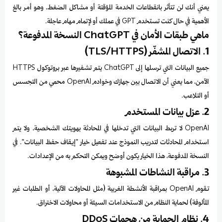
يعني أنك لن تتأثر بانقطاعات الخدمة المؤقتة أو مشاكل الضغط، وهو أمر بالغ
الأهمية في حال كنت تستخدم GPT في عملك أو لإتمام مهام عاجلة.
ماهي طبقات الأمان في ChatGPT النسخة المدفوعة؟
1. الاتصال المشفّر (TLS/HTTPS)
جميع البيانات التي ترسلها إلى ChatGPT يتم تشفيرها عبر بروتوكول HTTPS
الآمن، مما يعني أن الاتصال بين جهازك وخوادم OpenAI محمي من التجسس
أو التلاعب.
2. عزل بيانات المستخدم
OpenAI لا تربط البيانات التي تدخلها في المحادثة بهويتك الشخصية، ولا يتم
استخدام المحادثات لتدريب النموذج عند تفعيل خيار "إيقاف حفظ البيانات". في
النسخة المدفوعة، هذا الخيار يكون أوضح ويمكن التحكم به من الإعدادات.
3. مراقبة النشاطات المشبوهة
تقوم OpenAI بمراقبة الأنشطة الغريبة (مثل المحاولات الآلية، أو الطلبات غير
المألوفة) لحماية النظام من الاستخدامات السيئة أو محاولات الاختراق.
4. نظام الحماية من هجمات DDoS