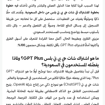
لهذا السبب، قررنا كتابة هذا الدليل العملي والمباشر، والذي نأخذك فيه
خطوة
بخطوة للاشتراك في شات جي بي تي بلس من داخل السعودية
، ونُقدم لك حلًا
ذكيًا وموثوقًا يغنيك عن التعقيدات. ستحصل على كل ما تحتاجه: من طريقة
التسجيل، إلى وسائل الدفع المتاحة، وصولًا إلى التفعيل والدعم – وكل ذلك
بأسلوب مبسط وواضح ومناسب للمستخدم السعودي.
عزيزي القارئ، وبطبيعة الحال، أكمل معنا القراءة لتتعرف على أسهل الطرق
وأكثرها أمانًا لاشتراك GPT Plus، بأقل تكلفة، وبشكل مضمون 100%.
ما هو اشتراك شات جي بي تي بلس GPT Plus؟ ولماذا
يفضّله المستخدمون في السعودية؟
قبل أن نبدأ بتفاصيل طريقة الاشتراك، دعنا نوضّح أولًا ما هو اشتراك "GPT
Plus"، وما الذي يجعله خيارًا مثاليًا للكثير من المستخدمين في السعودية والعالم.
شات جي بي تي (ChatGPT) هو نموذج ذكي من إنتاج شركة OpenAI، يتيح
للمستخدمين التفاعل مع الذكاء الاصطناعي بطريقة تشبه المحادثة البشرية.
ويمكن استخدامه في عدد واسع من المهام: مثل الكتابة، الترجمة، البرمجة،
البحث العلمي، إنشاء المحتوى، التحليل المنطقي، وإدارة الوقت والمشاريع. ومع