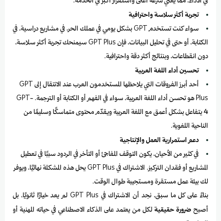
في الأداء، مما يعني سرعة أعلى واستقرار أكبر في الخدمة.
تجربة أكثر سلاسة واحترافية
سواء كنت تستخدم GPT بشكل يومي في عملك الحر، في مشاريع دراسية، في
الكتابة، أو حتى في تحليل البيانات، فإن GPT Plus سيمنحك تجربة أكثر سلاسة،
دون انقطاعات، وبنتائج أكثر دقة واحترافية.
تحسين أداء اللغة العربية
أحد أبرز الفروقات التي يلاحظها المستخدمون العرب عند الانتقال إلى GPT
Plus هو تحسن أداء اللغة العربية، سواء في الفهم أو الكتابة أو الترجمة. GPT-
4 يتفاعل بشكل أعمق مع اللغة العربية ويقدّم محتوى متماسكًا وسليمًا من
الناحية اللغوية.
دعم استمرارية العمل والإنتاجية
في كثير من الأحيان، يكون التوقف المفاجئ أو التأخر في الردود سببًا في تعطيل
المشاريع أو فقدان التركيز. الاشتراك في GPT Plus يحل هذه المشكلة نهائيًا، ويوفر
لك بيئة عمل مستقرة ومستجيبة طوال الوقت.
بناءً على كل ما سبق، نجد أن الاشتراك في GPT Plus لم يعد خيارًا ثانويًا، بل
أصبح
ضرورة حقيقية
لكل من يعتمد على الذكاء الاصطناعي في حياته المهنية أو