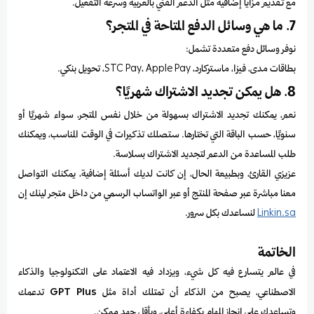
مع تقديم مزايا إضافية مثل الدعم الفني بالعربية وسرعة التفعيل.
7. ما هي وسائل الدفع المتاحة في المتجر؟
نوفر وسائل دفع متعددة تشمل:
بطاقات مدى، فيزا، ماستركارد، STC Pay، Apple Pay، تحويل بنكي.
8. هل يمكن تجديد الاشتراك شهريًا؟
نعم، يمكنك تجديد الاشتراك بسهولة من خلال نفس المتجر، سواء شهريًا أو
سنويًا، حسب الباقة التي تختارها. ستصلك تذكيرات في الوقت المناسب، ويمكنك
طلب المساعدة من الدعم لتجديد الاشتراك بسلاسة.
عزيزي القارئ، وبطبيعة الحال، إن كانت لديك أسئلة إضافية، يمكنك التواصل
معنا مباشرة عبر صفحة المنتج أو عبر الواتساب الرسمي من داخل متجر لينك إن
Linkin.sa
لنساعدك بكل سرور.
الخاتمة
في عالم يتسارع فيه كل شيء، ويزداد فيه الاعتماد على التكنولوجيا والذكاء
الاصطناعي، يصبح من الذكاء أن تمتلك أداة مثل
GPT Plus
تدعمك
وتساعدك على إنجاز المهام بكفاءة أعلى، وبأقل جهد ممكن.