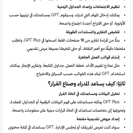
تنظيم الاجتماعات وإعداد الجداول الزمنية
يمكنك إدخال المهام التي لديك، وسيقوم GPT بمساعدتك في ترتيبها حسب
الأولوية، أو حتى اقتراح أجندة اجتماع واضحة.
تلخيص التقارير والمستندات الطويلة
بدلًا من قراءة تقارير من 10 صفحات، فقط انسخها في GPT Plus، واطلب
ملخصًا دقيقًا مع أهم النقاط، أو حتى تلخيصًا بصيغة عرض تقديمي.
إنشاء قوالب العمل الجاهزة
مثل نماذج تقييم الأداء، خطط العمل، جداول المتابعة، وتقارير الإنجاز. يمكنك
استخدام GPT لبناء هذه القوالب حسب السياق والاحتياج.
ثانيًا: كيف يساعد المدراء وصناع القرار؟
تحليل البيانات ومساعدتك في اتخاذ القرار
GPT Plus يمكنه مساعدتك على فهم البيانات الرقمية أو الجداول المعقدة،
وتحويلها إلى ملخصات تساعدك في اتخاذ قرارات مبنية على معلومات واضحة.
إعداد عروض تقديمية مقنعة
سواء كنت تعرض لفريقك أو لمجلس الإدارة، GPT يساعدك في كتابة محتوى