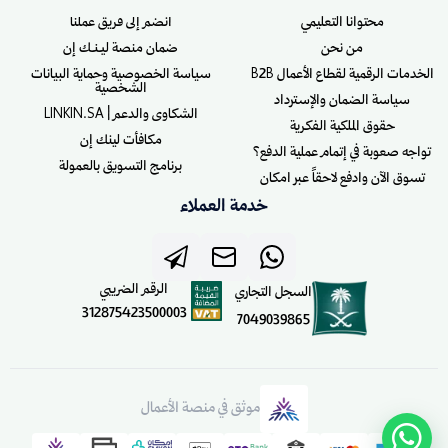
محتوانا التعليمي
انضم إلى فريق عملنا
من نحن
ضمان منصة ليـنـك إن
الخدمات الرقمية لقطاع الأعمال B2B
سياسة الخصوصية وحماية البيانات
الشخصية
سياسة الضمان والإسترداد
الشكاوى والدعم | LINKIN.SA
حقوق الملكية الفكرية
مكافأت لينك إن
تواجه صعوبة في إتمام عملية الدفع؟
برنامج التسويق بالعمولة
تسوق الآن وادفع لاحقاً عبر امكان
خدمة العملاء
الرقم الضريبي
السجل التجاري
312875423500003
7049039865
موثق في منصة الأعمال