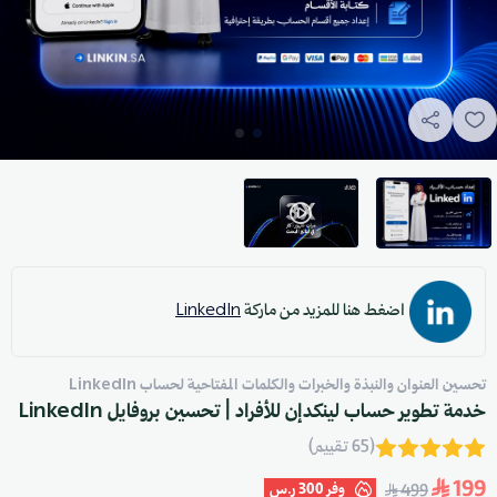
اضغط هنا للمزيد من ماركة
LinkedIn
تحسين العنوان والنبذة والخبرات والكلمات المفتاحية لحساب LinkedIn
خدمة تطوير حساب لينكدإن للأفراد | تحسين بروفايل LinkedIn
(65 تقييم)
199
وفر
300 ر.س
499