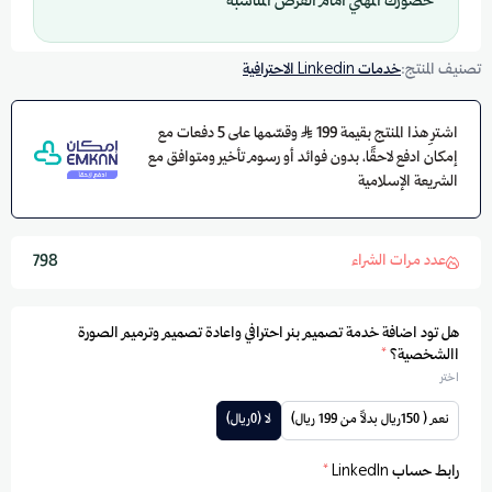
حضورك المهني أمام الفرص المناسبة
تصنيف المنتج:
خدمات Linkedin الاحترافية
اشترِ هذا المنتج بقيمة 199
وقسّمها على 5 دفعات مع
إمكان ادفع لاحقًا، بدون فوائد أو رسوم تأخير ومتوافق مع
الشريعة الإسلامية
عدد مرات الشراء
798
هل تود اضافة خدمة تصميم بنر احترافي واعادة تصميم وترميم الصورة
االشخصية؟
*
اختر
نعم ( 150ريال بدلاً من 199 ريال)
لا (0ريال)
رابط حساب LinkedIn
*