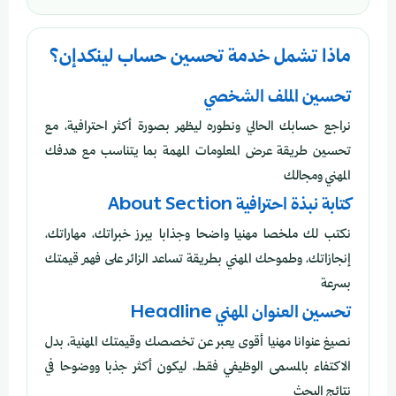
ماذا تشمل خدمة تحسين حساب لينكدإن؟
تحسين الملف الشخصي
نراجع حسابك الحالي ونطوره ليظهر بصورة أكثر احترافية، مع
تحسين طريقة عرض المعلومات المهمة بما يتناسب مع هدفك
المهني ومجالك
كتابة نبذة احترافية About Section
نكتب لك ملخصا مهنيا واضحا وجذابا يبرز خبراتك، مهاراتك،
إنجازاتك، وطموحك المهني بطريقة تساعد الزائر على فهم قيمتك
بسرعة
تحسين العنوان المهني Headline
نصيغ عنوانا مهنيا أقوى يعبر عن تخصصك وقيمتك المهنية، بدل
الاكتفاء بالمسمى الوظيفي فقط، ليكون أكثر جذبا ووضوحا في
نتائج البحث