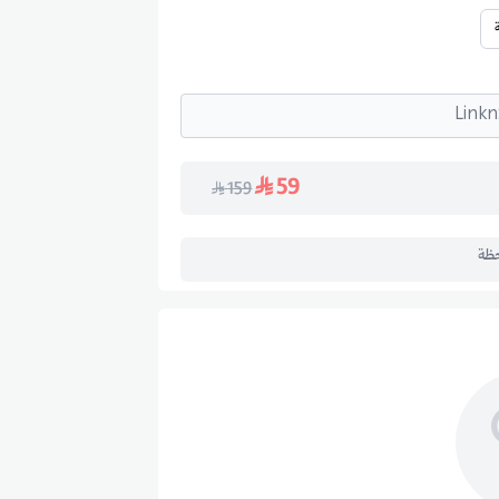
59
159
حظة