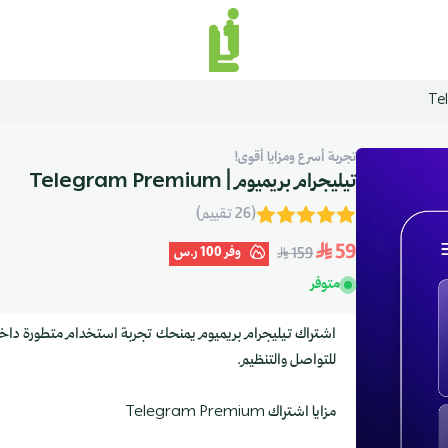
منصة لينك إن | Linkin.sa
تجربة أسرع ومزايا أقوى!
تيليجرام بريميوم | Telegram Premium
(26 تقييم)
59
وفر
100 ر.س
159
متوفر
اشتراك تيليجرام بريميوم يمنحك تجربة استخدام متطورة داخل 
للتواصل والتنظيم.
مزايا اشتراك Telegram Premium