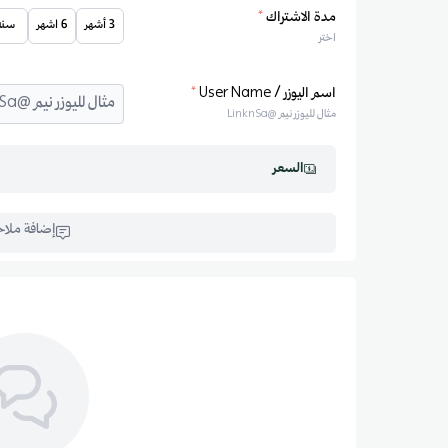
مدة الاشتراك
*
3 أشهر
6 اشهر
سنة
اختر
اسم اليوزر / User Name
*
مثال لليوزر نيم @LinknSa
السعر
إضافة ملا