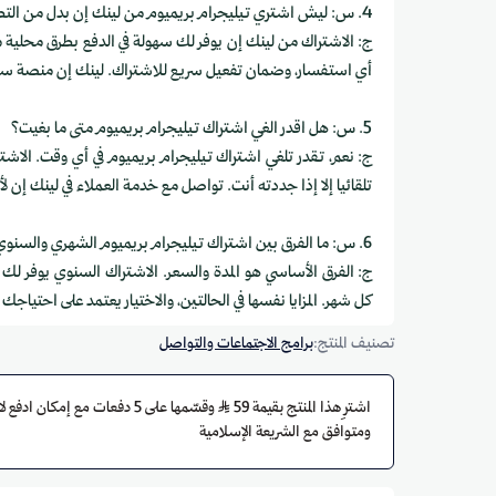
4. س: ليش اشتري تيليجرام بريميوم من لينك إن بدل من التطبيق مباشرة؟
ج: الاشتراك من لينك إن يوفر لك سهولة في الدفع بطرق محلية
أي استفسار، وضمان تفعيل سريع للاشتراك. لينك إن منصة سع
5. س: هل اقدر الغي اشتراك تيليجرام بريميوم متى ما بغيت؟
ج: نعم، تقدر تلغي اشتراك تيليجرام بريميوم في أي وقت. الاشتر
تلقائيا إلا إذا جددته أنت. تواصل مع خدمة العملاء في لينك إن ل
6. س: ما الفرق بين اشتراك تيليجرام بريميوم الشهري والسنوي؟
ج: الفرق الأساسي هو المدة والسعر. الاشتراك السنوي يوفر لك ت
كل شهر. المزايا نفسها في الحالتين، والاختيار يعتمد على احتياجك
تصنيف المنتج:
برامج الاجتماعات والتواصل
اشترِ هذا المنتج بقيمة 59
وقسّمها على 5 دفعات مع إمكان ا
ومتوافق مع الشريعة الإسلامية