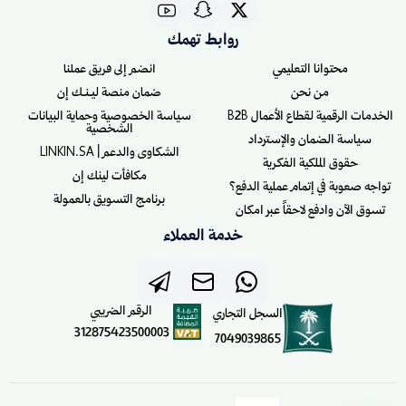
روابط تهمك
محتوانا التعليمي
انضم إلى فريق عملنا
من نحن
ضمان منصة ليـنـك إن
الخدمات الرقمية لقطاع الأعمال B2B
سياسة الخصوصية وحماية البيانات
الشخصية
سياسة الضمان والإسترداد
الشكاوى والدعم | LINKIN.SA
حقوق الملكية الفكرية
مكافأت لينك إن
تواجه صعوبة في إتمام عملية الدفع؟
برنامج التسويق بالعمولة
تسوق الآن وادفع لاحقاً عبر امكان
خدمة العملاء
الرقم الضريبي
السجل التجاري
312875423500003
7049039865