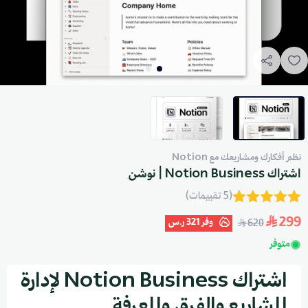
نظم أفكارك ومشاريعك مع Notion
اشتراك Notion Business | نوشن
(5 تقييمات)
299
وفر
321 ر.س
620
متوفر
اشتراك Notion Business لإدارة
المشاريع والفرق والمعرفة