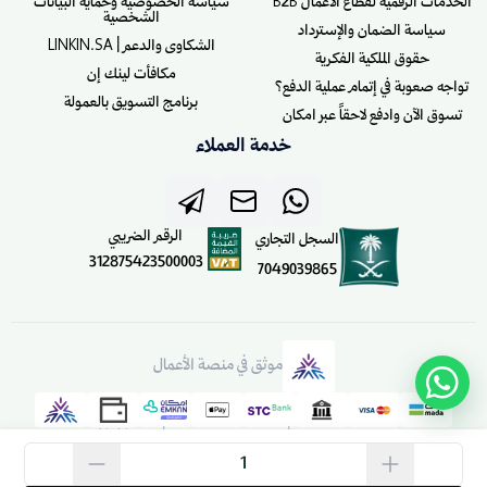
الخدمات الرقمية لقطاع الأعمال B2B
سياسة الخصوصية وحماية البيانات
الشخصية
سياسة الضمان والإسترداد
الشكاوى والدعم | LINKIN.SA
حقوق الملكية الفكرية
مكافأت لينك إن
تواجه صعوبة في إتمام عملية الدفع؟
برنامج التسويق بالعمولة
تسوق الآن وادفع لاحقاً عبر امكان
خدمة العملاء
الرقم الضريبي
السجل التجاري
312875423500003
7049039865
موثق في منصة الأعمال
الحقوق محفوظة | 2026
منصة لينك إن | Linkin.sa