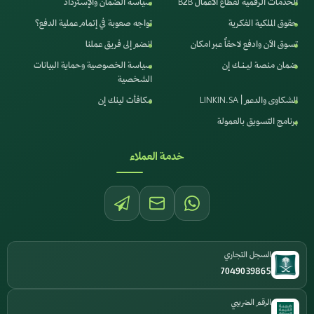
الخدمات الرقمية لقطاع الأعمال B2B
سياسة الضمان والإسترداد
حقوق الملكية الفكرية
تواجه صعوبة في إتمام عملية الدفع؟
تسوق الآن وادفع لاحقاً عبر امكان
انضم إلى فريق عملنا
ضمان منصة ليـنـك إن
سياسة الخصوصية وحماية البيانات
الشخصية
الشكاوى والدعم | LINKIN.SA
مكافأت لينك إن
برنامج التسويق بالعمولة
خدمة العملاء
السجل التجاري
7049039865
الرقم الضريبي