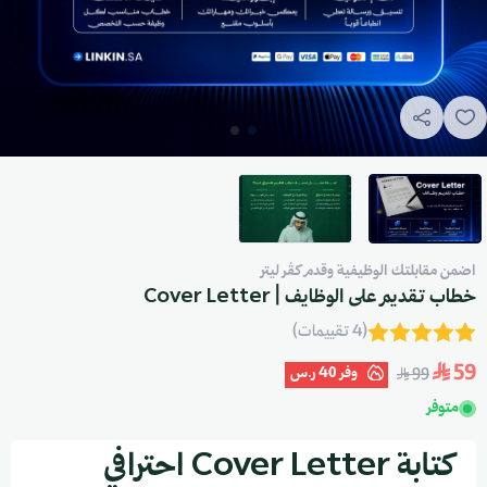
اضمن مقابلتك الوظيفية وقدم كڤر ليتر
خطاب تقديم على الوظايف | Cover Letter
(4 تقييمات)
59
وفر
40 ر.س
99
متوفر
كتابة Cover Letter احترافي