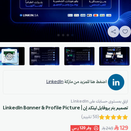
اضغط هنا للمزيد من ماركة
LinkedIn
ارتقِ بمستوى حسابك على LinkedIn
تصميم بنر بروفايل لينكد إن | LinkedIn Banner & Profile Picture
(50 تقييم)
129
وفر
120 ر.س
249