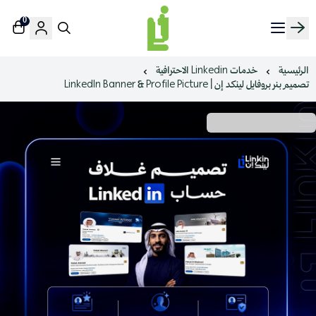
0
منصة لينك إن | Linkin.sa
الرئيسية
خدمات Linkedin الاحترافية
تصميم بنر بروفايل لينكد إن | LinkedIn Banner & Profile Picture
تـصـمـيـم يبهر زوار حسابك