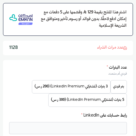
اشترِ هذا المنتج بقيمة 129
وقسّمها على 5 دفعات مع
إمكان ادفع لاحقًا، بدون فوائد أو رسوم تأخير ومتوافق مع
الشريعة الإسلامية
عدد مرات الشراء
1128
عدد البنرات
*
فردي أم متعدد
بنر فردي
3 بنرات (لمشتركي LinkedIn Premium) (200 ر.س)
5 بنرات (لمشتركي LinkedIn Premium) (300 ر.س)
رابط حسابك على LinkedIn
*