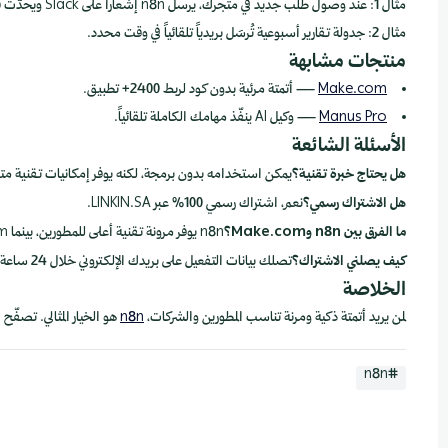
مثال 1: عند وصول طلب جديد في متجرك، يرسل n8n إشعاراً على Slack ويحدّث قاعدة البيانات تلقائياً.
مثال 2: جدولة تقارير أسبوعية تُرسَل بريدياً تلقائياً في وقت محدد.
منتجات مشابهة
Make.com
— أتمتة مرئية بدون كود لربط 2400+ تطبيق.
Manus Pro
— وكيل AI ينفّذ مهامك الكاملة تلقائياً.
الأسئلة الشائعة
هل يحتاج خبرة تقنية؟
يمكن استخدامه بدون برمجة، لكنه يوفر إمكانيات تقنية مت
هل الاشتراك رسمي؟
نعم، اشتراك رسمي 100% عبر LINKIN.SA.
ما الفرق بين n8n وMake.com؟
n8n يوفر مرونة تقنية أعلى للمطورين، بينما Make.com أسهل للمستخدمين غير التقنيين.
كيف يصلني الاشتراك؟
تصلك بيانات التفعيل على بريدك الإلكتروني خلال 24 ساعة.
الخلاصة
لمن يريد أتمتة ذكية ومرنة تناسب المطورين والشركات،
n8n
هو الخيار المثالي. تصفّح صفحة 
#n8n