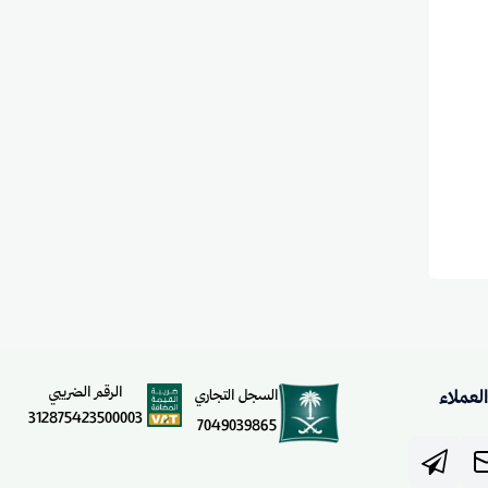
الرقم الضريبي
لعملاء
السجل التجاري
312875423500003
7049039865