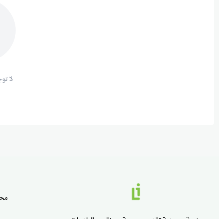
لا تو
محت