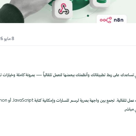
8 مايو 2026
 تساعدك على ربط تطبيقاتك وأنظمتك ببعضها لتعمل تلقائياً — بمرونة كاملة وخيارات تق
n8n منصة أتمتة مفتوحة المصدر جزئياً تتيح ربط الأنظمة والخدمات وبناء مسارات عمل تلقا