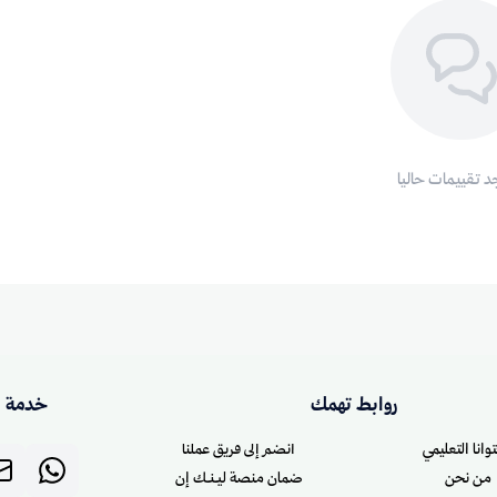
جد تقييمات حاليا
روابط تهمك
خدمة ا
وانا التعليمي
انضم إلى فريق عملنا
من نحن
ضمان منصة ليـنـك إن