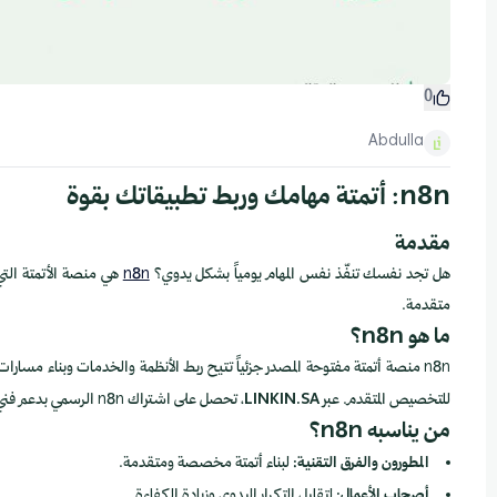
0
Abdulla
n8n: أتمتة مهامك وربط تطبيقاتك بقوة
مقدمة
هل تجد نفسك تنفّذ نفس المهام يومياً بشكل يدوي؟
n8n
هي منصة الأتمتة التي
متقدمة.
ما هو n8n؟
للتخصيص المتقدم. عبر
LINKIN.SA
، تحصل على اشتراك n8n الرسمي بدعم فني مباشر.
من يناسبه n8n؟
المطورون والفرق التقنية:
لبناء أتمتة مخصصة ومتقدمة.
أصحاب الأعمال:
لتقليل التكرار اليدوي وزيادة الكفاءة.