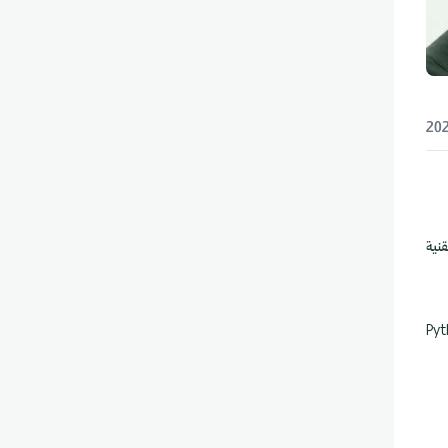
نية
ئية. تجمع بين واجهة بصرية لرسم المسارات وإمكانية كتابة JavaScript أو Python