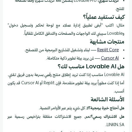
كريدت شهري:
Lovable Pro يتضمن 100 كريدت شهرياً وفقاً لصفحة
المنتج.
كيف تستفيد عملياً؟
مثال: اكتب "أبغى تطبيق إدارة عملاء مع لوحة تحكم وتسجيل دخول"
وLovable سيبني لك الواجهات والصفحات والتدفق الكامل تلقائياً.
منتجات مشابهة
Replit Core
— لبناء وتشغيل المشاريع البرمجية من المتصفح.
Cursor AI
— لمن يريد بيئة تطوير ذكية متكاملة.
هل Lovable AI مناسب لك؟
Lovable AI مناسب إذا كنت تريد إطلاق منتج رقمي بسرعة بدون فريق تقني.
أما إذا كنت مطوراً يريد بيئة تطوير متقدمة، فإن Replit أو Cursor AI قد يكون
أنسب.
الأسئلة الشائعة
هل أحتاج خبرة برمجية؟
لا، كل شيء يتم عبر الأوامر النصية.
هل الاشتراك رسمي؟
نعم، جميع الاشتراكات مفعّلة بتراخيص رسمية عبر
LINKIN.SA.