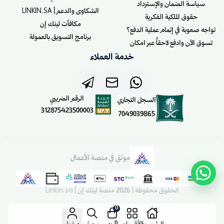
سياسة الضمان والإسترداد
الشكاوى والدعم | LINKIN.SA
حقوق الملكية الفكرية
مكافأت لينك إن
تواجه صعوبة في إتمام عملية الدفع؟
برنامج التسويق بالعمولة
تسوق الآن وادفع لاحقاً عبر امكان
خدمة العملاء
الرقم الضريبي
السجل التجاري
312875423500003
7049039865
موثق في منصة الأعمال
الحقوق محفوظة | 2026
منصة لينك إن | Linkin.sa
0
0