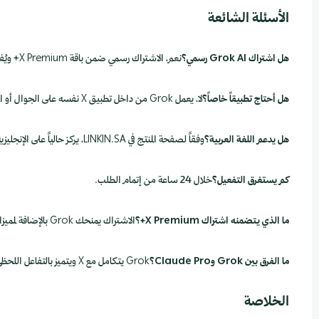
الأسئلة الشائعة
هل اشتراك Grok AI رسمي؟
نعم، الاشتراك رسمي ضمن باقة X Premium+ ويُفعَّل من مصدره مباشرة.
هل أحتاج تطبيقاً خاصاً؟
لا، يعمل Grok من داخل تطبيق X نفسه على الجوال أو المتصفح.
هل يدعم اللغة العربية؟
وفقاً لصفحة المنتج في LINKIN.SA، يركز حالياً على الإنجليزية مع تطورات مستقبلية.
كم يستغرق التفعيل؟
خلال 24 ساعة من إتمام الطلب.
ما الذي يتضمنه اشتراك X Premium+؟
الاشتراك يمنحك Grok بالإضافة لمميزات Premium Plus داخل X كالتحقق والتحليلات المتقدمة.
ما الفرق بين Grok وClaude Pro؟
Grok يتكامل مع X ويتميز بالتفاعل اللحظي، بينما Claude Pro يتخصص في التحليل العميق والمستندات.
الخلاصة