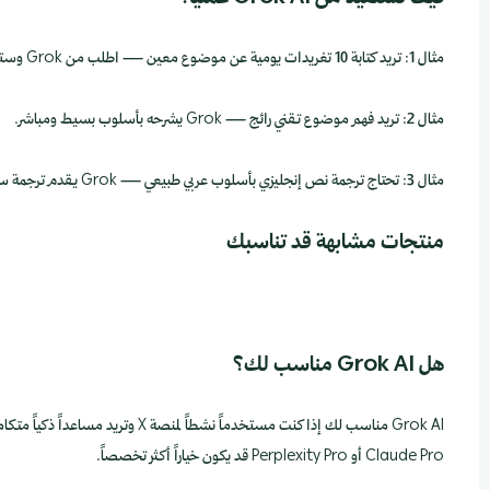
مثال 1: تريد كتابة 10 تغريدات يومية عن موضوع معين — اطلب من Grok وستحصل على أفكار متنوعة بأسلوب جذاب.
مثال 2: تريد فهم موضوع تقني رائج — Grok يشرحه بأسلوب بسيط ومباشر.
مثال 3: تحتاج ترجمة نص إنجليزي بأسلوب عربي طبيعي — Grok يقدم ترجمة سياقية دقيقة.
منتجات مشابهة قد تناسبك
هل Grok AI مناسب لك؟
Grok AI مناسب لك إذا كنت مستخدماً ن
Claude Pro أو Perplexity Pro قد يكون خياراً أكثر تخصصاً.