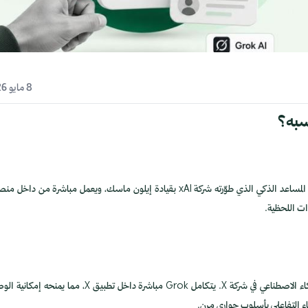
8 مايو 2026
، الذراع البحثي للذكاء الاصطناعي في شركة X. يتكامل Grok مباشرة داخل تطبيق X، مما يمنحه
كاء التفاعلي بأسلوب حواري مرن.