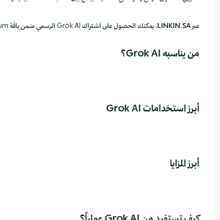
عبر
LINKIN.SA
، يمكنك الحصول على اشتراك Grok AI الرسمي ضمن باقة X Premium+ بتفعيل سريع.
من يناسبه Grok AI؟
أبرز استخدامات Grok AI
أبرز المزايا
كيف تستفيد من Grok AI عملياً؟