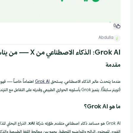
0
Abdulla
Grok AI: الذكاء الاصطناعي من X — من يناسبه؟
مقدمة
عندما يتحدث عالم الذكاء الاصطناعي، يستحق
Grok AI
(تويتر سابقاً). يتميز Grok بأسلوبه الحواري الطبيعي وقدرته على التفاعل مع الترندات اللحظية.
ما هو Grok AI؟
Grok AI هو مساعد ذكاء اصطناعي متقدم طوّرته شركة
xAI
الفوري للمحتوى الرائج والمواضيع اللحظية. يجمع بين معالجة اللغة الطبيعية والذ