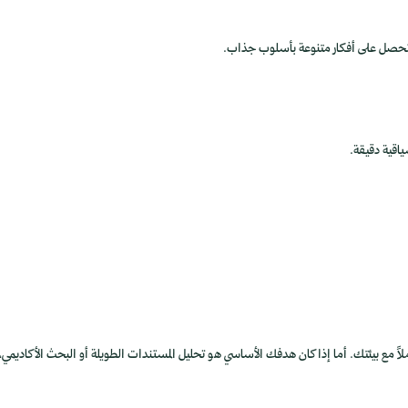
شطاً لمنصة X وتريد مساعداً ذكياً متكاملاً مع بيئتك. أما إذا كان هدفك الأساسي هو تحليل المستندات الطويلة أو البحث الأكاديمي