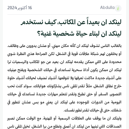
Abdulla
16 أكتوبر 2024
لينكد ان بعيداً عن المكاتب، كيف نستخدم
لينكد ان لبناء حياة شخصية غنية؟
بالغالب الناس تشوف لينكد ان كأنه مكان مهني، أو عشان يدورون على وظائف،
أو يخلقون لهم شبكة علاقات قوية في الشغل، لكن الصراحة هذي النظرة شوي
محدودة على اللي ممكن يقدمه لينكد ان، بعيد عن جو المكاتب والرسميات ترا
لينكد ان ممكن يكون أداة سحرية تساعدك في حياتك الشخصية ويفتح عينيك
على أشياء جديدة ماكنت تعرفها ولا تتوقعها، أشياء تضيف لحياتك أشياء حلوة
خارج نطاق الشغل، مثلاً تقدر تلقى ناس يشاركونك هواياتك، سواء كنت تحب
التصوير، السفر، أو حتى تطبخ وتقدر تتعلم مهارات جديدة تساعدك في حياتك
اليومية من الدورات الموجوده على لينكد ان يعني مو بس عشان تتطور في
شغلك، حتى في حياتك تقدر تطور نفسك.
ولينكد ان ما يوقف على العلاقات الرسمية أو المهنية، مع الوقت ممكن تصير
الصداقات اللي تبنيها من لينكد ان أعمق وتطلع من برا الشغل، تخيل تلقى ناس