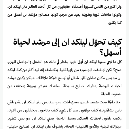
وترا كثير من الناس كسبوا أصدقاء حقيقيين من كل أنحاء العالم على لينكد ان،
وكونوا علاقات قوية وطويلة بعيد عن مجرد كونها مصالح مؤقتة، بل أعمق من
كذا بكثير.
كيف تحوّل لينكد ان إلى مرشد لحياة
أسهل؟
كل ما تجي سيرة لينكد ان أول شيء يخطر في بالك هو الشغل والتواصل المهني،
صح؟ لكن لو شفت الموضوع من زاوية ثانية، بتكتشف إنه فيه أكثر من كذا، لينكد
ان مو بس مكان عشان تلقى شغل أو توسع شبكة علاقاتك، ممكن يكون مرشد
لحياتك اليومية يعطيك نصايح بسيطة تساعدك تعيش بمرونة وتخفف من
ضغوط الحياة.
احنا دايمًا تحت ضغط شغل، مسؤوليات، ومواعيد بس على لينكد ان تقدر تلقى
ناس يشاركونك كيف يوازنون بين كل شيء كيف يرتاحون ويخففون من التوتر،
وكيف يلقون لحظات السلام وسط الزحمة يعني لينكد ان مو بس لتطوير
مهاراتك المهنية والأمور التقليدية البحته، بتشوف على لينكد ان نصايح حقيقية