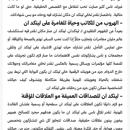
غيرك، ناس كثير صارت تحب تتفاعل مع القصص الحقيقية، حتى لو ما كانت
مثالية، باختصار تقدر تخلي لينكد ان مكان تشارك فيه روحك مو بس شهاداتك.
- الهروب من المكاتب وحياة المغامرة على لينكد ان
بعيداً عن المفهوم التقليدي لـ لينكدان، لينكد ان صار مكان تقدر فيه تستكشف
عالم مليان مغامرات وتجارب مثلاً إذا كنت تحب السفر، تهتم بالصحة واللياقة، أو
حتى تمارس التأمل، تقدر تشارك حبك لهذي الاشياء على لينكد ان وتلقى
مجتمعات و ناس يشاركونك نفس الاهتمامات ما صار لازم تكون تجربتك على
المنصة كلها مؤتمرات ورسائل رسمية بالعكس تقدر تخلي مغامراتك وجولاتك
خارج الدوام جزء من هويتك الرقمية خلي لينكد ان يكون البوابة اللي تربط بين
شغفك بالحياة وهويتك المهنية بطريقة متكاملة وبتشوف كيف حياتك
الشخصية ممكن تكون جزء من رحلتك على لينكد ان.
- لينكد ان للصداقات العميقة مو العلاقات المؤقتة
مو لازم دايمًا تكون العلاقات على لينكد ان سطحية أو رسمية علشان الفائدة
المهنية، تقدر تلاقي ناس على لينكد ان ما يكون هدفهم مجرد المصالح، همهم
يبغون يبنون علاقات حقيقية، صداقات تتجاوز كل شي تتشاركون بتخصص
معين، هواية، أو حتى فكرة معينة، ناس بنفس التفكير ويكونون جزء من حياتك