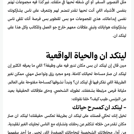
مثل التصوير، السفر، أو أي شغله تحبها في ملفك، غير كذا فيه مجموعات تهتم
بنفس الأشياء اللي أنت تحبها تقدر تنضم لهم وتتعرف على ناس يشاركونك
نفس إبداعاتك، هذي المجموعات مو بس للتطوير بس فرصة أنك تلقى ناس
يشاركونك هواياتك وتبني علاقات معهم خارج جو العمل والمكاتب وكل هذا على
لينكد ان.
لينكد ان والحياة الواقعية
مين قال إن لينكد ان بس مكان تدور فيه على وظيفة؟ اللي ما يعرفه الكثير إن
لينكد ان صار مساحة لحياتك كاملة، ومو مجرد رزق وتواصل مهني، ممكن نغير
الطريقة اللي نفكر فيها في لينكد ان؟ ونبدأ نشوفها كمساحة مفتوحة على العالم،
مليانة فرص مرتبطة بشغفك، تطورك الشخصي، وحتى علاقاتك الحقيقية بعيد
عن البزنس، طيب كيف؟ خلنا نقولك:
- لينكد ان كمسرح حياتك
تخيل إنك تحكي قصتك على لينكد ان بطريقة تعكس حقيقتك! لينكد ان صار
مكان تقدر من خلاله تتكلم عن رحلتك وتشارك مع الناس تجاربك الغير تقليدية،
من أول محاولاتك الشخصية لنجاحاتك الصغيرة اللي تحس ما أحد بيفهمها