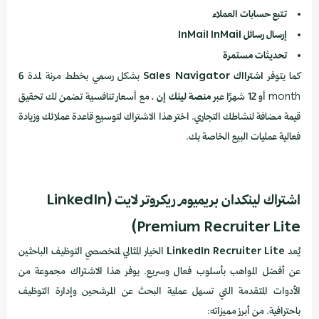
تتبع حسابات العملاء
إرسال رسائل InMail
InMail
تحديثات مستمرة
كما يتوفر
اشترااك Sales Navigator
بشكل رسمي بخطط مرنة لمدة 6
month أو 12 شهرًا عبر
منصة لينك إن
، مع أسعار تنافسية تضمن لك تحقيق
قيمة مضافة لنشاطك التجاري. اختر هذا الاشتراك لتوسيع قاعدة عملائك وزيادة
فعالية عمليات البيع الخاصة بك.
اشتراك لينكدان بريميوم ريكروتر لايت (LinkedIn
Premium Recruiter Lite)
يُعد
LinkedIn Recruiter Lite
الخيار المثالي لمتخصصي التوظيف الباحثين
عن أفضل المواهب بأسلوب فعال وسريع. يوفر هذا الاشتراك مجموعة من
الأدوات المتقدمة التي تسهل عملية البحث عن المرشحين وإدارة التوظيف
باحترافية. من أبرز مميزاته: