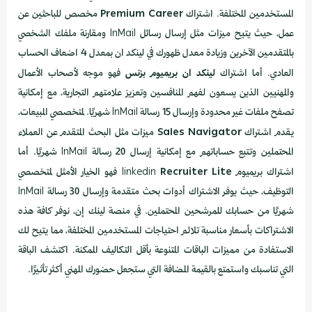
المستخدمين المختلفة. اشتراك
Premium Career
مخصص للباحثين عن
عمل، حيث يتيح ميزات مثل إرسال رسائل InMail ومقارنة ملفك الشخصي
بالمتقدمين الآخرين وزيادة معدل ظهورك في لينكد ان بمعدل 4 اضعاف الحساب
العادي. أما اشتراك
لينكد ان بريميوم بزنس
فهو موجه لأصحاب الأعمال
والمهنيين الذين يسعون لفهم المنافسين وتعزيز علامتهم التجارية، مع إمكانية
تصفح ملفات غير محدودة وإرسال 15 رسالة InMail شهريًا. لمتخصصي المبيعات،
يقدم اشتراك
Sales Navigator
ميزات مثل البحث المتقدم عن العملاء
المحتملين وتتبع حساباتهم مع إمكانية إرسال 20 رسالة InMail شهريًا. أما
اشتراك بريميوم linkedin
Recruiter Lite
فهو الخيار الأمثل لمتخصصي
التوظيف، حيث يوفر الاشتراك أدوات بحث متقدمة وإرسال 30 رسالة InMail
شهريًا من حسابك للمرشحين المحتملين. في منصة لينك إن، نوفر كافة هذه
الاشتراكات بأسعار مناسبة تلائم احتياجات المستخدمين المختلفة، مما يتيح لك
الاستفادة من مميزات الباقات المتنوعة بأقل التكاليف الممكنة. اكتشف الباقة
التي تناسبك واستمتع بالقيمة المضافة التي ستجعل حضورك المهني أكثر تأثيرًا.