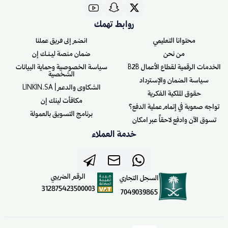
روابط تهمك
محتوانا التعليمي
انضم إلى فريق عملنا
من نحن
ضمان منصة ليـنـك إن
الخدمات الرقمية لقطاع الأعمال B2B
سياسة الخصوصية وحماية البيانات
الشخصية
سياسة الضمان والإسترداد
الشكاوى والدعم | LINKIN.SA
حقوق الملكية الفكرية
مكافأت لينك إن
تواجه صعوبة في إتمام عملية الدفع؟
برنامج التسويق بالعمولة
تسوق الآن وادفع لاحقاً عبر امكان
خدمة العملاء
الرقم الضريبي
السجل التجاري
312875423500003
7049039865