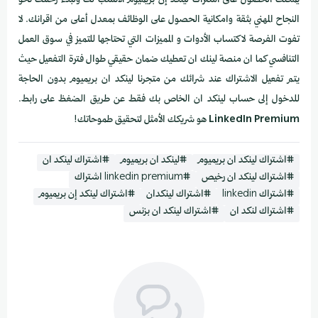
يمكنك الحصول على اشتراك لينكد إن بريميوم الأنسب لك ولبدء رحلتك نحو
النجاح المهني بثقة وامكانية الحصول على الوظائف بمعدل أعلى من اقرانك. لا
تفوت الفرصة لاكتساب الأدوات و المميزات التي تحتاجها للتميز في سوق العمل
التنافسي كما ان منصة لينك ان تعطيك ضمان حقيقي طوال فترة التفعيل حيث
يتم تفعيل الاشتراك عند شرائك من متجرنا لينكد ان بريميوم بدون الحاجة
للدخول إلى حساب لينكد ان الخاص بك فقط عن طريق الضغظ على رابط.
LinkedIn Premium
هو شريكك الأمثل لتحقيق طموحاتك!
#اشتراك لينكد ان بريميوم
#لينكد ان بريميوم
#اشتراك لينكد ان
#اشتراك لينكد ان رخيص
#linkedin premium اشتراك
#اشتراك linkedin
#اشتراك لينكدان
#اشتراك لينكد إن بريميوم
#اشتراك لنكد ان
#اشتراك لينكد ان بزنس