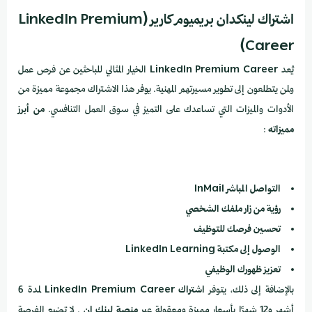
اشتراك لينكدان بريميوم كارير (LinkedIn Premium
Career)
يُعد
LinkedIn Premium Career
الخيار المثالي للباحثين عن فرص عمل
ولمن يتطلعون إلى تطوير مسيرتهم المهنية. يوفر هذا الاشتراك مجموعة مميزة من
الأدوات والميزات التي تساعدك على التميز في سوق العمل التنافسي.
من أبرز
مميزاته
:
التواصل المباشر
InMail
رؤية من زار ملفك الشخصي
تحسين فرصك للتوظيف
الوصول إلى مكتبة LinkedIn Learning
تعزيز ظهورك الوظيفي
بالإضافة إلى ذلك، يتوفر
اشتراك LinkedIn Premium Career
لمدة 6
أشهر و12 شهرًا بأسعار مميزة ومعقولة عبر
منصة لينك إن
. لا تضيع الفرصة