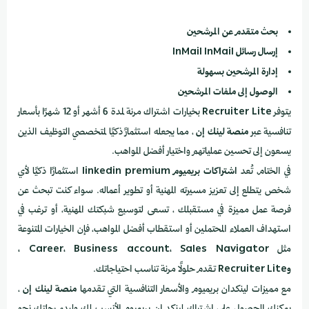
بحث متقدم عن المرشحين
إرسال رسائل InMail
InMail
إدارة المرشحين بسهولة
الوصول إلى ملفات المرشحين
يتوفر
Recruiter Lite
بخيارات اشتراك مرنة لمدة 6 أشهر أو 12 شهرًا بأسعار
تنافسية عبر
منصة لينك إن
، مما يجعله استثمارً ذكيًا لمتخصصي التوظيف الذين
يسعون إلى تحسين عملياتهم واختيار أفضل المواهب.
في الختام، تُعد
اشتراكات بريميوم linkedin premium
استثمارًا ذكيًا لأي
شخص يتطلع إلى تعزيز مسيرته المهنية أو تطوير أعماله. سواء كنت تبحث عن
فرصة عمل مميزة في مستقبلك ، تسعى لتوسيع شبكتك المهنية، أو ترغب في
استهداف العملاء المحتملين أو استقطاب أفضل المواهب، فإن الخيارات المتنوعة
مثل
Career، Business account، Sales Navigator ،
وRecruiter Lite
تقدم حلولًا مرنة تناسب احتياجاتك.
مع مميزات لينكدان بريميوم والأسعار التنافسية التي تقدمها
منصة لينك إن
،