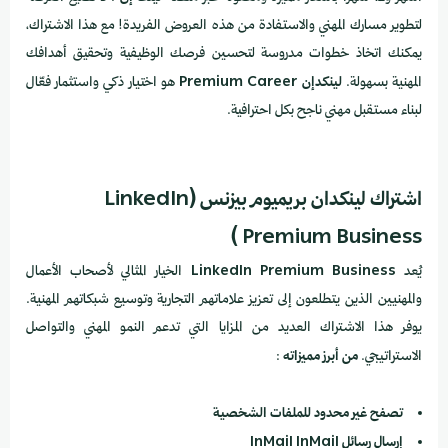
لتطوير مسارك المهني والاستفادة من هذه العروض الفريدة! مع هذا الاشتراك،
يمكنك اتخاذ خطوات مدروسة لتحسين فرصك الوظيفية وتحقيق أهدافك
المهنية بسهولة.
لينكدإن Premium Career
هو اختيار ذكي واستثمار فعّال
لبناء مستقبل مهني ناجح بكل احترافية.
اشتراك لينكدان بريميوم بيزنس (LinkedIn
Premium Business )
يُعد
LinkedIn Premium Business
الخيار المثالي لأصحاب الأعمال
والمهنيين الذين يتطلعون إلى تعزيز علاماتهم التجارية وتوسيع شبكاتهم المهنية.
يوفر هذا الاشتراك العديد من المزايا التي تدعم النمو المهني والتواصل
الاستراتيجي.
من أبرز مميزاته
:
تصفح غير محدود للملفات الشخصية
إرسال رسائل InMail
InMail