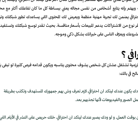
 سؤال هذي الأمور كلها تساهم إنك تكون فعال أكثر على لينكد ان احترافي، ولينكد إن ي
يهتم بإنه يتابع أشخاص من نفس مجاله يعني ببساطة كل ما كان تفاعلك أكثر مع مح
حترافي يضمن لك تجربة مهنية منظمة ويعرض لك المحتوى اللي يساعدك تطور شبكتك وت
نوفر نوع من الاشتراكات يدعم المبيعات بأسعار منافسة، بحيث تقدر توسع شبكتك وتستفيد 
شروعك ويعرّف الناس على خبراتك بشكل ذكي وموجه.
في ؟
 هالعدد الكبير الخوارزمية تشتغل عشان كل شخص يشوف محتوى يناسبه ويكون قدامه فرص كثيرة لو تبغى 
ح في بالك:
ا ودك يكون عندك لينكد ان احترافي، لازم تعرف وش يهم جمهورك المستهدف وتكتب بطريقة
مل الصور والفيديوهات لأنها تجذبهم بعد.
 بوقت العمل، و لو ودك يصير عندك لينكد ان احترافي، خلك حريص على النشر في الأيام اللي