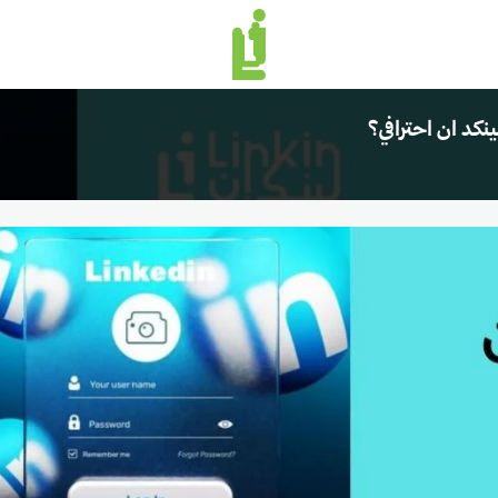
منصة لينك إن | Linkin.sa
كد ان احترافي؟