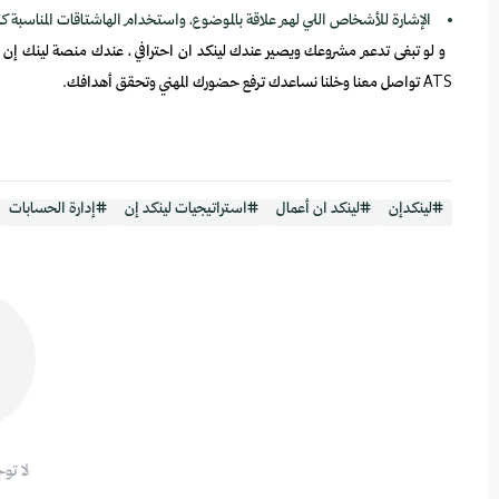
الإشارة للأشخاص اللي لهم علاقة بالموضوع، واستخدام الهاشتاقات المناسبة كل
و لو تبغى تدعم مشروعك ويصير عندك لينكد ان احترافي ، عندك منصة لينك إن اللي
ATS تواصل معنا وخلنا نساعدك ترفع حضورك المهني وتحقق أهدافك.
#لينكدإن
#لينكد ان أعمال
#استراتيجيات لينكد إن
#إدارة الحسابات
لا تو