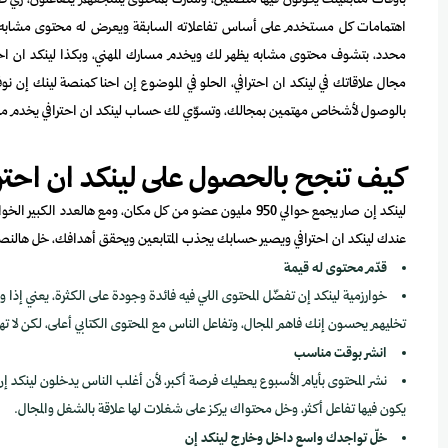
بأوقات متابعينك يكونون فيها متصلين، وشارك بمحتوى يشجعهم يتفاعلون، زي طرح
اهتمامات كل مستخدم على أساس تفاعلاته السابقة ويعرض له محتوى مشابه و
محدد، بتشوف محتوى مشابه يظهر لك ويخدم مسارك المهني، وبكذا لينكد ان ا
مجال علاقاتك في لينكد ان احترافي، الحلو في الموضوع إن احنا كمنصة لينك إن 
بالوصول لأشخاص مهتمين بمجالك، وتسوّي لك حساب لينكد ان احترافي يخدم م
كيف تنجح بالحصول على لينكد ان احترا
لينكد إن صار يجمع حوالي 950 مليون عضو من كل مكان، ومع
عندك لينكد ان احترافي ويصير حسابك يجذب المتابعين ويحقق أهدافك، خل هالنصائ
قدّم محتوى له قيمة
خوارزمية لينكد إن تفضّل المحتوى اللي فيه فائدة وجودة على الكثرة، يعني إذ
تخليهم يحسون إنك فاهم المجال، وتفاعل الناس مع المحتوى الكتابي أعلى، لكن لا ته
انشر بوقت مناسب
نشر المحتوى بأيام الأسبوع يعطيك فرصة أكبر، لأن أغلب الناس يدخلون لينكد إن
يكون فيها تفاعل أكثر، وخل محتواك يركز على شغلات لها علاقة بالشغل والمجال.
خلّ تواجدك واسع داخل وخارج لينكد إن