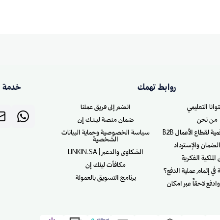
روابط تهمك
خدمة ا
وانا التعليمي
انضم إلى فريق عملنا
من نحن
ضمان منصة ليـنـك إن
ة لقطاع الأعمال B2B
سياسة الخصوصية وحماية البيانات
الشخصية
ضمان والإسترداد
الشكاوى والدعم | LINKIN.SA
لملكية الفكرية
مكافأت لينك إن
في إتمام عملية الدفع؟
برنامج التسويق بالعمولة
ادفع لاحقاً عبر امكان