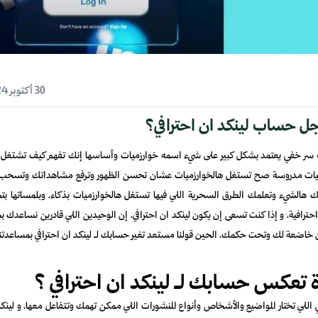
30 أكتوبر 2024
ل حساب لينكد ان احترافي؟
فيه سر خفي يعتمد بشكل كبير على شيء اسمه خوارزميات وأساسها إنك تفهم كيف تشتغل 
راتيجيات مدروسة صح تستغل هالخوارزميات عشان تحسن الظهور وترفع مشاهداتك وتسحب
هالشيء وتعلمك الطرق السحرية اللي فيها تستغل هالخوارزميات بذكاء، وبلمساتها بت
رافية، و إذا كنت تسعى إن يكون لينكد ان احترافي، إن الوحيدين اللي قادرين نساعدك ب
ن خاضعة لك وتحت حكمك، الحين قولنا مستعد تغير حسابك لـ لينكد ان احترافي بمساعدتن
ة تعكس حسابك لـ لينكد ان احترافي ؟
للي تختار المواضيع والأشخاص وأنواع المنشورات اللي ممكن تهمك وتتفاعل معها، و لينكد