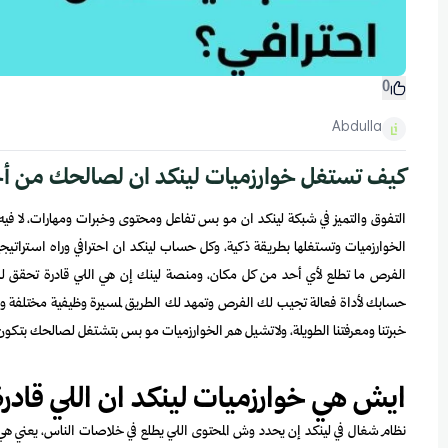
0
Abdulla
كيف تستغل خوارزميات لينكد ان لصالحك من أج
التفوق والتميز في شبكة لينكد ان مو بس تفاعل ومحتوى وخبرات ومهارات، لا 
الخوارزميات وتستغلها بطريقة ذكية، وكل حساب لينكد ان احترافي وراه است
الفرص ما تطلع لأي أحد من كل مكان، ومنصة لينك إن هي اللي قادرة تحقق لك 
حسابك لأداة فعالة تجيب لك الفرص وتمهد لك الطريق لمسيرة وظيفية مختلفة واحت
خبرتنا ومعرفتنا الطويلة، ولاتشيل هم الخوارزميات مو بس بتشتغل لصالحك بتكو
ايش هي خوارزميات لينكد ان اللي قادر
نظام شغال في لينكد إن يحدد وش المحتوى اللي يطلع في خلاصات الناس، يعني هي ا