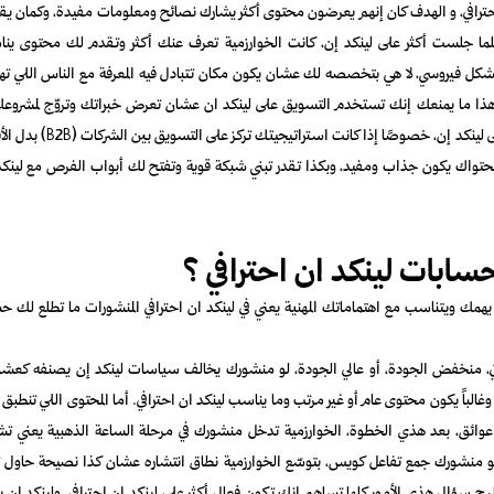
ن احترافي، و الهدف كان إنهم يعرضون محتوى أكثر يشارك نصائح ومعلومات مفيدة، وكمان يق
لما جلست أكثر على لينكد إن، كانت الخوارزمية تعرف عنك أكثر وتقدم لك محتوى ين
 بشكل فيروسي، لا هي بتخصصه لك عشان يكون مكان تتبادل فيه المعرفة مع الناس اللي ته
وهذا ما يمنعك إنك تستخدم التسويق على لينكد ان عشان تعرض خبراتك وتروّج لمشروعك
شركتك والشي الحلو إن الاستهداف الدقيق للجمهور يشتغل بشكل أفضل بكثير على لينكد إن، خصوصًا إذا كانت استرات
محتواك يكون جذاب ومفيد، وبكذا تقدر تبني شبكة قوية وتفتح لك أبواب الفرص مع لينكد
ابات لينكد ان احترافي ؟
همك ويتناسب مع اهتماماتك المهنية يعني في لينكد ان احترافي المنشورات ما تطلع لك 
ئي، منخفض الجودة، أو عالي الجودة، لو منشورك يخالف سياسات لينكد إن يصنفه كعشوا
باً يكون محتوى عام أو غير مرتب وما يناسب لينكد ان احترافي. أما المحتوى اللي تنطبق 
ون عوائق، بعد هذي الخطوة، الخوارزمية تدخل منشورك في مرحلة الساعة الذهبية يعني تش
 منشورك جمع تفاعل كويس، بتوسّع الخوارزمية نطاق انتشاره عشان كذا نصيحة حاول ت