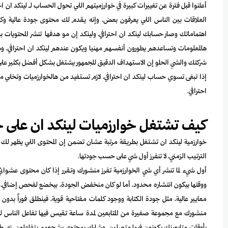
أعلنوا قبل فترة عن تغييرات كبيرة في خوارزميتهم اللي تحول الحساب لـ لينكد ا
العلاقات بين الناس اللي يعرفون بعض، وإنه يقدم لك محتوى جودة عالية وك
اهتماماتك وصار حسابك لينكد ان احترافي، ولينكد إن مو هدفها تنشر المحتويات
هالمعلومات وتساعدهم يطورون أنفسهم مهنيا ويكون عندهم لينكد ان احترافي، 
إذا تبغى تسوي حساب لينكد ان احترافي، لازم تستفيد من هالخوارزميات وتخلي 
احترافي.
كيف تشتغل خوارزميات لينكد ان على حس
خوارزمية لينكد ان تشتغل بطريقة مرتبة عشان تضمن إن المحتوى اللي يظهر لك ي
الترتيب الزمني، لا تنفرز أول شي على حسب جودتها.
أول شيء لما تنشر أي شي الخوارزمية تفرز منشورك وتقرر إذا كان محتوى عشوا
ووقتها بيكون انتشاره محدود، أما لو كان منخفض الجودة، بيخضع لفحص إضافي، وغال
معايير عالية، مثل جودة الكتابة ووجود كلمات مفتاحية قوية، فينطلق فوراً بد
منشورك مع مجموعة صغيرة من المتابعين لمدة ساعة تقيس فيها تفاعل الناس لو