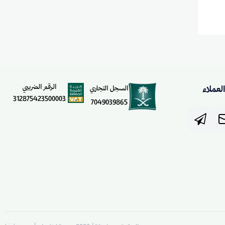
الرقم الضريبي
لعملاء
السجل التجاري
312875423500003
7049039865