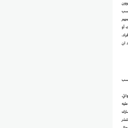
وون
اسب
مهم
 أو
يجيتك تركز على التسويق بين الشركات (B2B) بدل الأفراد،
 ان
حسب
ئي،
عليه
ارك
نشر