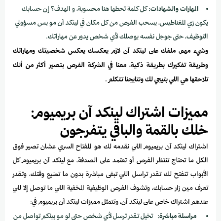
المهارات والشهادات:
كل كلمة تحطها هنا محسوبة، و الهدف؟ إن حسابك
يكون زي المغناطيس، يسحب الفرص من كل مكان في لينكد آن مو بس مسؤولي
التوظيف، حتى جوجل نفسه يوصلك لأي شخص يدور عن مهاراتك.
وشيء مهم،
ملفك على لينكد آن لازم يعكسك يعكس شخصيتك ومهاراتك
وطريقة تفكيرك بطريقة ذكية، معنا في الشركة الفرص بتصير أكثر من أنك
تلاحقها هي اللي بتيجي لك ونتايجنا تتكلم .
مميزات اشتراك لينكد آن بريميوم:
خلك بالقمة والباقي يتفرجون
اشتراك لينكد آن بريميوم اللي نقدمه لك هو المفتاح السري عشان تصير فوق
الكل ما تحتاج تنتظر الفرص أو تعتمد على الصدفة، مع لينكد آن بريميوم كل
الأبواب تنفتح لك تقدر تراسل اللي تبغى مباشرة بدون ما تضيع وقتك، وتقدر
تعرف مين زار حسابك، وتشوف الفرص الوظيفية المخفية اللي ما توصل إلا للي
عندهم اشتراك خاص على لينكد آن، وتتمثل مميزات لينكد آن بريميوم في:
مراسلة مباشرة:
تخيل تقدر ترسل لأي شخص حتى لو مو بينكم تواصل من