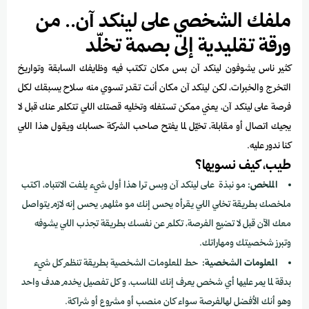
ملفك الشخصي على لينكد آن.. من
ورقة تقليدية إلى بصمة تخلّد
كثير ناس يشوفون لينكد آن بس مكان تكتب فيه وظايفك السابقة وتواريخ
التخرج والخبرات، لكن لينكد آن مكان أنت تقدر تسوي منه سلاح يسبقك لكل
فرصة على لينكد آن، يعني ممكن تستغله وتخليه قصتك اللي تتكلم عنك قبل لا
يجيك اتصال أو مقابلة، تخيّل لما يفتح صاحب الشركة حسابك ويقول هذا اللي
كنا ندور عليه.
طيب، كيف نسويها؟
الملخص:
مو نبذة على لينكد آن وبس ترا هذا أول شيء يلفت الانتباه، اكتب
ملخصك بطريقة تخلي اللي يقرأه يحس إنك مو مثلهم، يحس إنه لازم يتواصل
معك الآن قبل لا تضيع الفرصة، تكلم عن نفسك بطريقة تجذب اللي يشوفه
وتبرز شخصيتك ومهاراتك.
المعلومات الشخصية:
حط المعلومات الشخصية بطريقة تنظم كل شيء
بدقة لما يمر عليها أي شخص يعرف إنك المناسب، و كل تفصيل يخدم هدف واحد
وهو أنك الأفضل لهالفرصة سواء كان منصب أو مشروع أو شراكة.