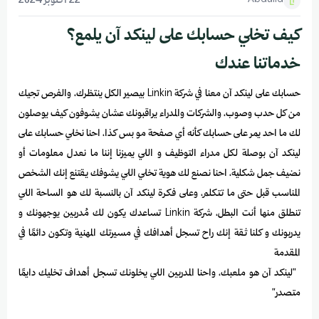
Abdulla
22 أكتوبر 2024
كيف تخلي حسابك على لينكد آن يلمع؟
خدماتنا عندك
حسابك على لينكد آن معنا في شركة Linkin بيصير الكل ينتظرك، والفرص تجيك
من كل حدب وصوب، والشركات والمدراء يراقبونك عشان يشوفون كيف يوصلون
لك ما احد يمر على حسابك كأنه أي صفحة مو بس كذا، احنا نخلي حسابك على
لينكد آن بوصلة لكل مدراء التوظيف و اللي يميزنا إننا ما نعدل معلومات أو
نضيف جمل شكلية، احنا نصنع لك هوية تخلي اللي يشوفك يقتنع إنك الشخص
المناسب قبل حتى ما تتكلم، وعلى فكرة لينكد آن بالنسبة لك هو الساحة اللي
تنطلق منها أنت البطل، شركة Linkin تساعدك يكون لك مُدربين يوجهونك و
يدربونك و كلنا ثقة إنك راح تسجل أهدافك في مسيرتك المهنية وتكون دائمًا في
المقدمة
"لينكد آن هو ملعبك، واحنا المدربين اللي يخلونك تسجل أهداف تخليك دايمًا
متصدر"