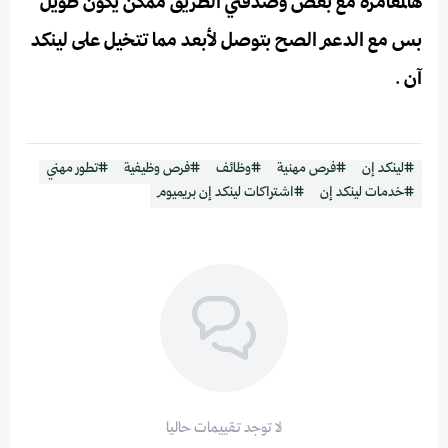
هالمغامرة مع بعض وصدقني الطريق ممكن يكون طويل
بس مع الدعم الصح بتوصل لأبعد مما تتخيل على لينكد
آن .
#لينكد إن
#فرص مهنية
#وظائف
#فرص وظيفية
#تطور مهني
#خدمات لينكد إن
#اشتراكات لينكد إن بريميوم
لا توجد تقييمات حاليا