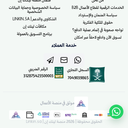
من نحن
ضمان منصة ليـنـك إن
الخدمات الرقمية لقطاع الأعمال B2B
سياسة الخصوصية وحماية البيانات
الشخصية
سياسة الضمان والإسترداد
الشكاوى والدعم | LINKIN.SA
حقوق الملكية الفكرية
مكافأت لينك إن
تواجه صعوبة في إتمام عملية الدفع؟
برنامج التسويق بالعمولة
تسوق الآن وادفع لاحقاً عبر امكان
خدمة العملاء
الرقم الضريبي
السجل التجاري
312875423500003
7049039865
موثق في منصة الأعمال
الحقوق محفوظة | 2026
منصة لينك إن | Linkin.sa