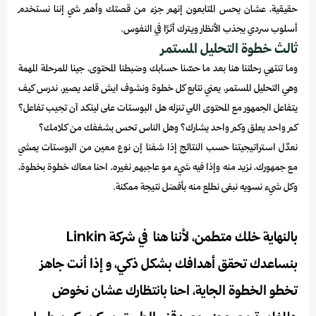
حقيقية، عشان يحس المتابعون إنهم جزء من قصتك وأهم شي إننا نستخدم
أسلوب سردي يجذب الأنظار ويترك أثرًا في النفوس.
ثالث خطوة التحليل المستمر
وما تنتهي رحلتنا هنا بعد ما حسّنا حسابك وضبطنا المحتوى، جينا للمرحلة المهمة
وهي التحليل المستمر، يعني نتابع كل خطوة ونشوف ايش قاعد يصير، ندرس كيف
يتفاعل الجمهور مع المحتوى اللي تنزله هل البوستات على لينكد آن تجيب تفاعل؟
كم واحد يعلق وكم واحد يشارك؟ وهل الناس تحس بشغفك من كلامك؟
نعدّل استراتيجيتنا حسب النتائج إذا شفنا إن نوع معين من البوستات يمشي
مع جمهورك، نزيد منه وإذا فيه شيء مو عاجبهم نغيره، احنا معاك خطوة بخطوة،
وكل شيء نسويه نبغى نطلع منه بأفضل نتيجة ممكنة.
بالنهاية
خلك متطمن، لأننا هنا في شركة Linkin
بنساعدك تحقق أهدافك بشكل ذكي، و إذا أنت جاهز
تخطو الخطوة الجاية، احنا بانتظارك عشان نخوض