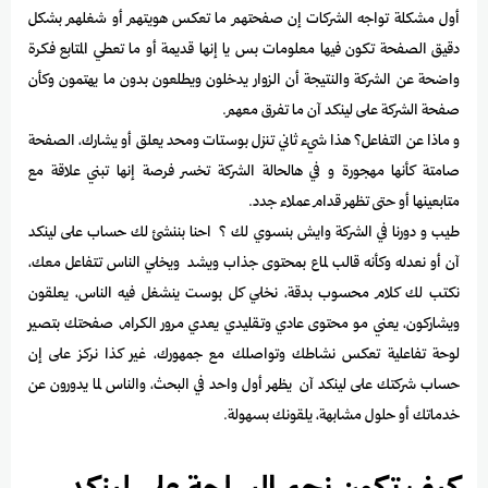
أول مشكلة تواجه الشركات إن صفحتهم ما تعكس هويتهم أو شغلهم بشكل
دقيق الصفحة تكون فيها معلومات بس يا إنها قديمة أو ما تعطي المتابع فكرة
واضحة عن الشركة والنتيجة أن الزوار يدخلون ويطلعون بدون ما يهتمون وكأن
صفحة الشركة على لينكد آن ما تفرق معهم.
و ماذا عن التفاعل؟ هذا شيء ثاني تنزل بوستات ومحد يعلق أو يشارك، الصفحة
صامتة كأنها مهجورة و في هالحالة الشركة تخسر فرصة إنها تبني علاقة مع
متابعينها أو حتى تظهر قدام عملاء جدد.
طيب و دورنا في الشركة وايش بنسوي لك ؟ احنا بننشئ لك حساب على لينكد
آن أو نعدله وكأنه قالب لماع بمحتوى جذاب ويشد ويخلي الناس تتفاعل معك،
نكتب لك كلام محسوب بدقة، نخلي كل بوست ينشغل فيه الناس، يعلقون
ويشاركون، يعني مو محتوى عادي وتقليدي يعدي مرور الكرام، صفحتك بتصير
لوحة تفاعلية تعكس نشاطك وتواصلك مع جمهورك، غير كذا نركز على إن
حساب شركتك على لينكد آن يظهر أول واحد في البحث، والناس لما يدورون عن
خدماتك أو حلول مشابهة، يلقونك بسهولة.