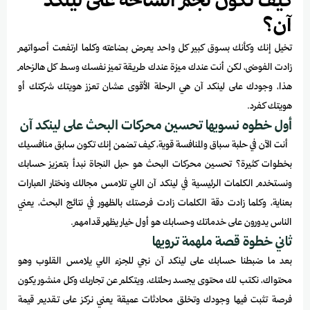
كيف تكون نجم الساحة على لينكد
آن؟
تخيل إنك وكأنك بسوق كبير كل واحد يعرض بضاعته وكلما ارتفعت أصواتهم
زادت الفوضى، لكن أنت عندك ميزة عندك طريقة تميز نفسك وسط كل هالزحام
هذا، وجودك على لينكد آن هي الرحلة الأقوى عشان تعزز هويتك شركتك أو
هويتك كفرد.
أول خطوه نسويها تحسين محركات البحث على لينكد آن
أنت الآن في حلبة سباق والمنافسة قوية، كيف تضمن إنك تكون سابق منافسيك
بخطوات كثيرة؟ تحسين محركات البحث هو حبل النجاة نبدأ بتعزيز حسابك
ونستخدم الكلمات الرئيسية في لينكد آن اللي تلامس مجالك ونختار العبارات
بعناية، وكلما زادت دقة الكلمات زادت فرصتك بالظهور في نتائج البحث، يعني
الناس يدورون على خدماتك وحسابك هو أول خيار يظهر قدامهم.
ثاني خطوة قصة ملهمة ترويها
بعد ما ضبطنا حسابك على لينكد آن نجي للجزء اللي يلامس القلوب وهو
محتواك، نكتب لك محتوى يجسد رحلتك، ويتكلم عن تجاربك وكل منشور يكون
فرصة تثبت فيها وجودك وتخلق محادثات عميقة يعني نركز على تقديم قيمة