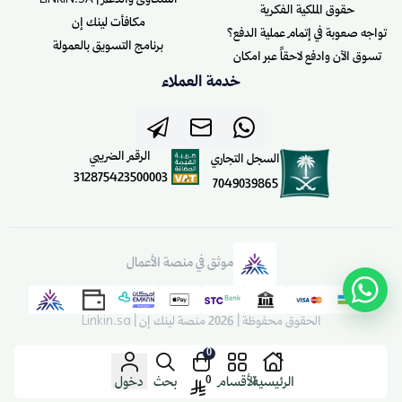
الشكاوى والدعم | LINKIN.SA
حقوق الملكية الفكرية
مكافأت لينك إن
تواجه صعوبة في إتمام عملية الدفع؟
برنامج التسويق بالعمولة
تسوق الآن وادفع لاحقاً عبر امكان
خدمة العملاء
الرقم الضريبي
السجل التجاري
312875423500003
7049039865
موثق في منصة الأعمال
الحقوق محفوظة | 2026
منصة لينك إن | Linkin.sa
0
0
الرئيسية
الأقسام
بحث
دخول