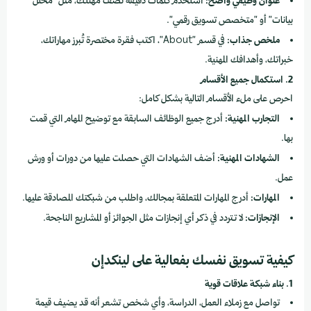
عنوان وظيفي واضح:
استخدم كلمات دقيقة تصف مهنتك، مثل "محلل
بيانات" أو "متخصص تسويق رقمي".
ملخص جذاب:
في قسم "About"، اكتب فقرة مختصرة تُبرز مهاراتك،
خبراتك، وأهدافك المهنية.
2. استكمال جميع الأقسام
احرص على ملء الأقسام التالية بشكل كامل:
التجارب المهنية:
أدرج جميع الوظائف السابقة مع توضيح المهام التي قمت
بها.
الشهادات المهنية:
أضف الشهادات التي حصلت عليها من دورات أو ورش
عمل.
المهارات:
أدرج المهارات المتعلقة بمجالك، واطلب من شبكتك المصادقة عليها.
الإنجازات:
لا تتردد في ذكر أي إنجازات مثل الجوائز أو المشاريع الناجحة.
كيفية تسويق نفسك بفعالية على لينكدإن
1. بناء شبكة علاقات قوية
تواصل مع زملاء العمل، الدراسة، وأي شخص تشعر أنه قد يضيف قيمة