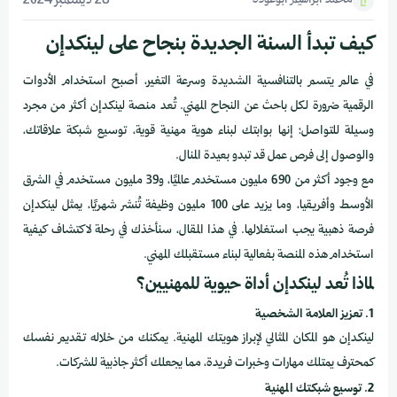
محمد ابراهيم ابوعودة
28 ديسمبر 2024
كيف تبدأ السنة الجديدة بنجاح على لينكدإن
في عالم يتسم بالتنافسية الشديدة وسرعة التغير، أصبح استخدام الأدوات
الرقمية ضرورة لكل باحث عن النجاح المهني. تُعد منصة لينكدإن أكثر من مجرد
وسيلة للتواصل؛ إنها بوابتك لبناء هوية مهنية قوية، توسيع شبكة علاقاتك،
والوصول إلى فرص عمل قد تبدو بعيدة المنال.
مع وجود أكثر من 690 مليون مستخدم عالميًا، و39 مليون مستخدم في الشرق
الأوسط وأفريقيا، وما يزيد على 100 مليون وظيفة تُنشر شهريًا، يمثل لينكدإن
فرصة ذهبية يجب استغلالها. في هذا المقال، سنأخذك في رحلة لاكتشاف كيفية
استخدام هذه المنصة بفعالية لبناء مستقبلك المهني.
لماذا تُعد لينكدإن أداة حيوية للمهنيين؟
1. تعزيز العلامة الشخصية
لينكدإن هو المكان المثالي لإبراز هويتك المهنية. يمكنك من خلاله تقديم نفسك
كمحترف يمتلك مهارات وخبرات فريدة، مما يجعلك أكثر جاذبية للشركات.
2. توسيع شبكتك المهنية