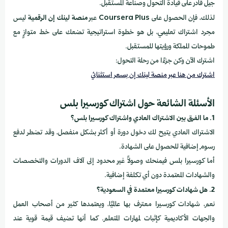
جيل قادر على قيادة التحول وصناعة المستقبل.
لذلك، فإن الحصول على
Coursera Plus
عبر
منصة لينك إن الرقمية
ليس
مجرد اشتراك تعليمي، بل هو خطوة استراتيجية تضعك على خط متوازٍ مع
طموحات المملكة ورؤيتها للمستقبل.
اشترك الآن وكن جزءًا من رحلة التحول:
اشترك من هنا عبر منصة لينك إن بسعر استثنائي
الأسئلة الشائعة حول اشتراك كورسيرا بلس
1. ما الفرق بين الاشتراك العادي واشتراك كورسيرا بلس؟
الاشتراك العادي يتيح لك دخول دورة أو أكثر بشكل منفصل، وقد تضطر لدفع
رسوم إضافية للحصول على الشهادة.
أما كورسيرا بلس فيمنحك وصولاً غير محدود إلى آلاف الدورات والتخصصات
والشهادات المعتمدة دون أي تكلفة إضافية.
2. هل شهادات كورسيرا معتمدة في السعودية؟
نعم، شهادات كورسيرا معترف بها عالميًا، ويعتمدها كثير من أصحاب العمل
والجهات الأكاديمية كإثبات لمهارات المتعلم. كما أنها تضيف قيمة قوية عند