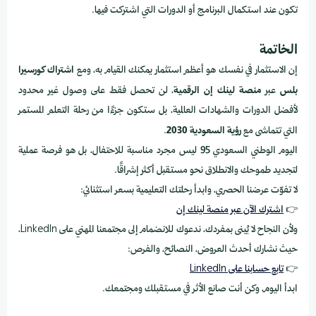
تكون عند استكمال البرنامج أو الدورات التي اشتركت فيها.
الخاتمة
إن الاستثمار في نفسك هو أعظم استثمار يمكنك القيام به، ومع
اشتراك كورسيرا
بلس
عبر
منصة لينك إن الرقمية
، لن تحصل فقط على وصول غير محدود
لأفضل الدورات والشهادات العالمية، بل ستكون جزءًا من رحلة التعلم المستمر
التي تتماشى مع
رؤية السعودية 2030
.
اليوم الوطني السعودي 95 ليس مجرد مناسبة للاحتفال، بل هو فرصة عملية
لتجديد طموحك والانطلاق نحو مستقبل أكثر إشراقًا.
لا تفوّت عرضنا الحصري، وابدأ رحلتك التعليمية بسعر استثنائي:
👉
اشترك الآن عبر منصة لينك إن
ولأن النجاح لا يُبنى بمفردك، ندعوك للانضمام إلى مجتمعنا المهني على LinkedIn،
حيث نشارك أحدث العروض، النصائح، والفرص:
👉
تابع حسابنا على LinkedIn
ابدأ اليوم، وكن أنت صانع الأثر في مستقبلك ومجتمعك.