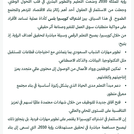
رؤية المملكة 2030 وضعت التعليم والتطوير البشري في قلب التحول الوطني،
وجعلت من الاستثمار في العقول أحد أهم ركائز بناء الاقتصاد المزدهر والمجتمع
الطموح. في هذا السياق، يبرز
اشتراك كورسيرا بلس
كأداة عملية تساعد الأفراد
على مواكبة متطلبات سوق العمل المتغير وصناعة أثر حقيقي.
من خلال كورسيرا، يصبح التعلم الرقمي وسيلة مباشرة لتحقيق أهداف الرؤية، إذ
يتيح:
تطوير مهارات الشباب السعودي بما يتماشى مع احتياجات قطاعات المستقبل
مثل التكنولوجيا، البيانات، والذكاء الاصطناعي.
تمكين الموظفين ورواد الأعمال من الوصول إلى محتوى عالمي متجدد يعزز
إنتاجيتهم وكفاءتهم.
دعم مبدأ التعلم مدى الحياة الذي يشكل ركيزة أساسية في بناء مجتمع
معرفي متطور.
فتح آفاق جديدة للتوظيف من خلال شهادات معتمدة عالميًا تسهم في تعزيز
التنافسية على المستوى المحلي والعالمي.
إن الاستثمار في اشتراك كورسيرا لا يقتصر على تطوير مهارات فردية، بل يتجاوز ذلك
ليصبح مساهمة مباشرة في تحقيق مستهدفات رؤية 2030، التي تسعى إلى بناء