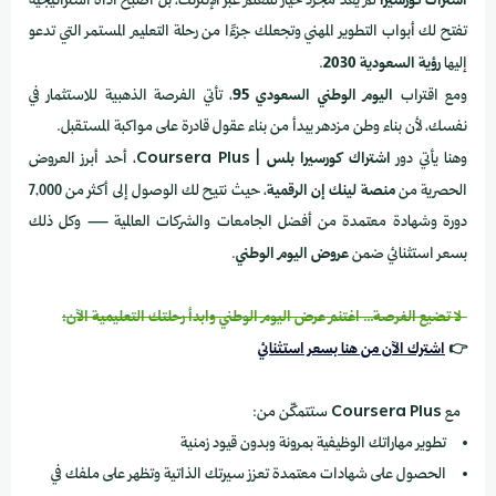
اشتراك كورسيرا
لم يعد مجرد خيار للتعلم عبر الإنترنت، بل أصبح أداة استراتيجية
تفتح لك أبواب التطوير المهني وتجعلك جزءًا من رحلة التعليم المستمر التي تدعو
إليها
رؤية السعودية 2030
.
ومع اقتراب
اليوم الوطني السعودي 95
، تأتي الفرصة الذهبية للاستثمار في
نفسك، لأن بناء وطن مزدهر يبدأ من بناء عقول قادرة على مواكبة المستقبل.
وهنا يأتي دور
اشتراك كورسيرا بلس | Coursera Plus
، أحد أبرز العروض
الحصرية من
منصة لينك إن الرقمية
، حيث نتيح لك الوصول إلى أكثر من 7,000
دورة وشهادة معتمدة من أفضل الجامعات والشركات العالمية — وكل ذلك
بسعر استثنائي ضمن
عروض اليوم الوطني
.
لا تضيع الفرصة… اغتنم عرض اليوم الوطني وابدأ رحلتك التعليمية الآن:
👉
اشترك الآن من هنا بسعر استثنائي
مع
Coursera Plus
ستتمكّن من:
تطوير مهاراتك الوظيفية بمرونة وبدون قيود زمنية
الحصول على شهادات معتمدة تعزز سيرتك الذاتية وتظهر على ملفك في