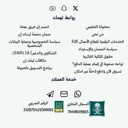
روابط تهمك
محتوانا التعليمي
انضم إلى فريق عملنا
من نحن
ضمان منصة ليـنـك إن
الخدمات الرقمية لقطاع الأعمال B2B
سياسة الخصوصية وحماية البيانات
الشخصية
سياسة الضمان والإسترداد
الشكاوى والدعم | LINKIN.SA
حقوق الملكية الفكرية
مكافأت لينك إن
تواجه صعوبة في إتمام عملية الدفع؟
برنامج التسويق بالعمولة
تسوق الآن وادفع لاحقاً عبر امكان
خدمة العملاء
الرقم الضريبي
السجل التجاري
312875423500003
7049039865